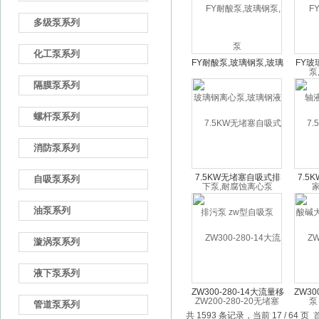
多级泵系列
化工泵系列
FY耐酸泵,玻璃钢泵,玻璃
FY玻
钢离心泵,玻璃钢液下泵,
下泵,
隔膜泵系列
耐腐蚀离心泵
螺杆泵系列
消防泵系列
7.5KW无堵塞自吸式排
7.5
自吸泵系列
污泵 zw型自吸泵
碱大
油泵系列
ZW200-280-20无堵塞自
吸式排污泵
漩涡泵系列
液下泵系列
ZW300-280-14大流量移
ZW30
管道泵系列
动泵车/防汛排涝移动拖
ZW30
共 1593 条记录，当前 17 / 64 页