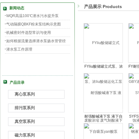
产品展示 Products
新闻动态
WQR高温100℃潜水污水提升泵
气动隔膜QBKF粉末泵结构示意图
机械密封件选型常识与使用
如何根据流量选择潜水泵扬水管管径
潜水泵工作原理
FYliu酸储罐立式泵、浓
FY耐
liu酸储运化工泵 废酸浓
liu
缩 废气制酸液下泵
产品目录
离心泵系列
排污泵系列
耐强酸碱液下泵 液下自
SYF
真空泵系列
吸泵yan酸泵
下泵,
磁力泵系列