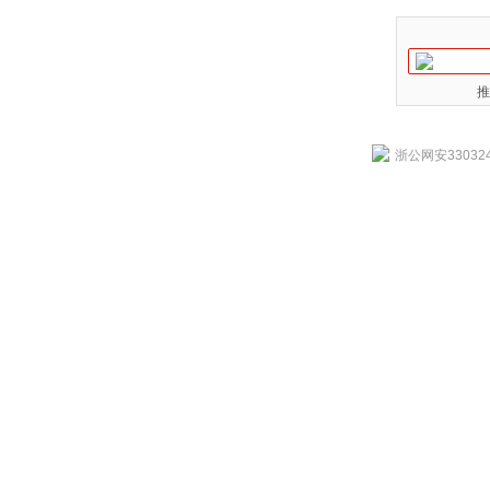
推
浙公网安330324