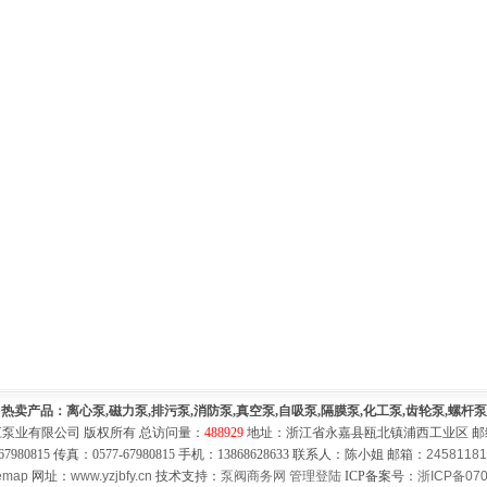
热卖产品：离心泵,磁力泵,排污泵,消防泵,真空泵,自吸泵,隔膜泵,化工泵,齿轮泵,螺杆泵
泵业有限公司 版权所有 总访问量：
488929
地址：浙江省永嘉县瓯北镇浦西工业区 邮编：
67980815 传真：0577-67980815 手机：13868628633 联系人：陈小姐 邮箱：
2458118
emap
网址：
www.yzjbfy.cn
技术支持：
泵阀商务网
管理登陆
ICP备案号：
浙ICP备070