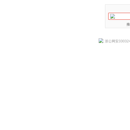
推
浙公网安330324