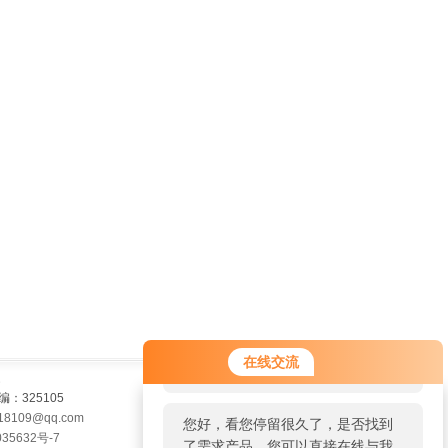
您好！欢迎前来咨询，很高兴为您
在线交流
服务，请问您要咨询什么问题呢？
325105
18109@qq.com
您好，看您停留很久了，是否找到
35632号-7
了需求产品，您可以直接在线与我