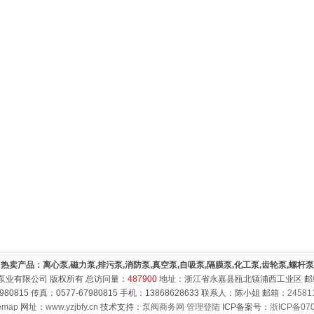
热卖产品：离心泵,磁力泵,排污泵,消防泵,真空泵,自吸泵,隔膜泵,化工泵,齿轮泵,螺杆泵
泵业有限公司 版权所有 总访问量：
487900
地址：浙江省永嘉县瓯北镇浦西工业区 邮编：
980815 传真：0577-67980815 手机：13868628633 联系人：陈小姐 邮箱：
24581
emap
网址：
www.yzjbfy.cn
技术支持：
泵阀商务网
管理登陆
ICP备案号：
浙ICP备070