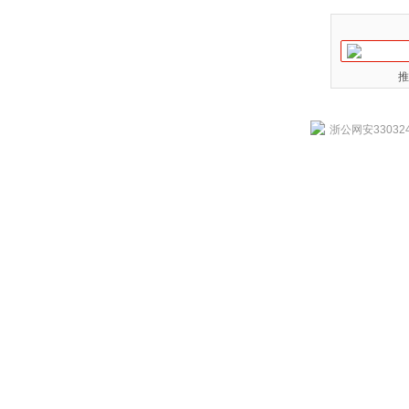
推
浙公网安330324