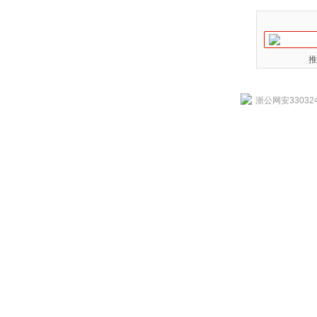
推
浙公网安330324