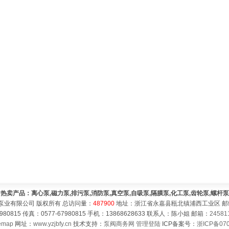
热卖产品：离心泵,磁力泵,排污泵,消防泵,真空泵,自吸泵,隔膜泵,化工泵,齿轮泵,螺杆泵
泵业有限公司 版权所有 总访问量：
487900
地址：浙江省永嘉县瓯北镇浦西工业区 邮编：
980815 传真：0577-67980815 手机：13868628633 联系人：陈小姐 邮箱：
24581
emap
网址：
www.yzjbfy.cn
技术支持：
泵阀商务网
管理登陆
ICP备案号：
浙ICP备070