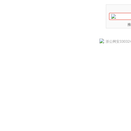
推
浙公网安330324