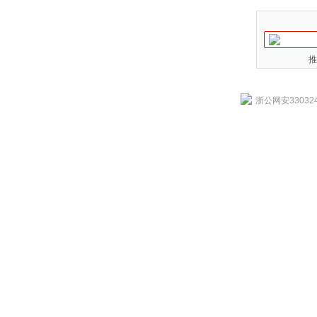
推
浙公网安330324