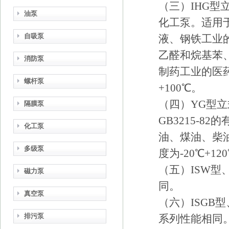
（三）IHG型
油泵
化工泵。适用
自吸泵
液、钢铁工业
乙醛和烷基苯
消防泵
制药工业的医
螺杆泵
+100℃。
（四）YG型立
隔膜泵
GB3215-8
化工泵
油、煤油、柴
多级泵
度为-20℃+12
（五）ISW型
磁力泵
同。
真空泵
（六）ISGB型
排污泵
系列性能相同