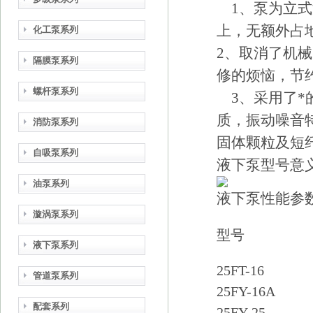
1、泵为立式
上，无额外占
化工泵系列
2、取消了机
隔膜泵系列
修的烦恼，节
螺杆泵系列
3、采用了*
质，振动噪音
消防泵系列
固体颗粒及短
自吸泵系列
液下泵型号意
油泵系列
液下泵性能参
漩涡泵系列
型号
液下泵系列
25FT-16
管道泵系列
25FY-16A
配套系列
25FY-25