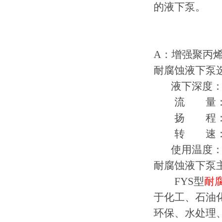
的液下泵。
A：增强聚丙
耐腐蚀液下泵
液下深度：Ｌ＝2
流 量：Ｑ＝1.
扬 程：Ｈ＝6
转 速：n ＝145
使用温度：-5℃
耐腐蚀液下泵
FYS型
耐
于化工、石油
环保、水处理