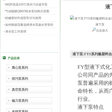
WQR高温100℃潜水污水提升泵
液
气动隔膜QBKF粉末泵结构示意图
机械密封件选型常识与使用
如何根据流量选择潜水泵扬水管管径
点击放大
潜水泵工作原理
液下泵:FYS系列氟塑料
产品目录
FY型液下式
离心泵系列
公司同产品的
排污泵系列
泵普遍采用的
真空泵系列
命特长，从而
行业。
磁力泵系列
液下泵特点
多级泵系列