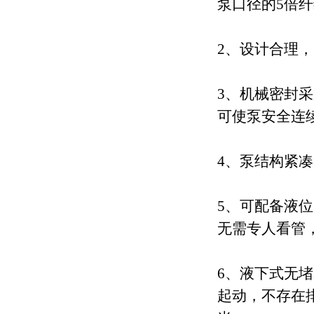
泵口径的
5
倍纤
2
、设计合理，
3
、机械密封采
可使泵安全连
4
、泵结构紧凑
5
、可配备液位
无需专人看管
6
、
液下式无堵
起动，不存在