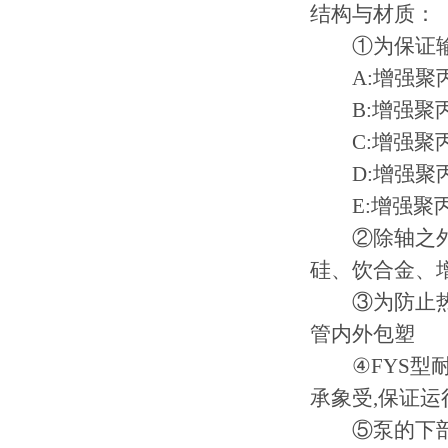
结构与材质：
①为保证输送
A:增强聚丙烯-
B:增强聚丙烯-
C:增强聚丙
D:增强聚丙
E:增强聚丙
②除轴之外,
硅、饮合金、
③为防止热胀
管内外包塑
④FYS型耐
承象受,保证
⑤泵的下部装