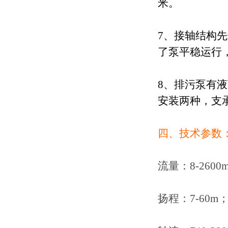
米。
7
、接轴结构先
了泵平稳运行
8
、
排污泵
有液
安装两种，支
四、技术参数
流量：
8-2600m
扬程：
7-60m