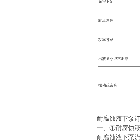
扬程不足
轴承发热
功率过载
出液量小或不出液
振动或杂音
耐腐蚀液下泵订
一、①耐腐蚀
耐腐蚀液下泵流