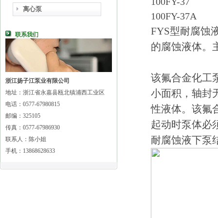
100FY-37
离心泵
100FY-37A
FYS型耐腐
联系我们
的腐蚀液体。
该氟合金化工
浙江扬子江泵业有限公司
小面积，轴封无
地址：浙江省永嘉县瓯北镇浦西工业区
电话：0577-67980815
性液体。该氟
邮编：325105
起动时泵体必
传真：0577-67986930
耐腐蚀液下泵
联系人：陈小姐
手机：13868628633