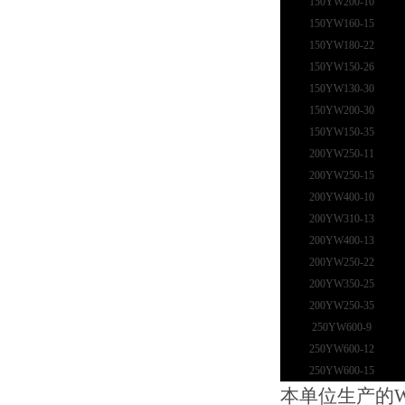
150YW200-10
150YW160-15
150YW180-22
150YW150-26
150YW130-30
150YW200-30
150YW150-35
200YW250-11
200YW250-15
200YW400-10
200YW310-13
200YW400-13
200YW250-22
200YW350-25
200YW250-35
250YW600-9
250YW600-12
250YW600-15
本单位生产的W