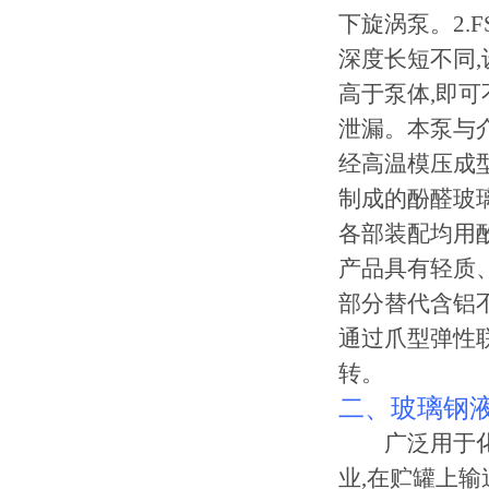
下旋涡泵。2.
深度长短不同,
高于泵体,即可
泄漏。本泵与
经高温模压成
制成的酚醛玻
各部装配均用酚
产品具有轻质
部分替代含铝
通过爪型弹性
转。
二、玻璃钢
广泛用于化工
业,在贮罐上输