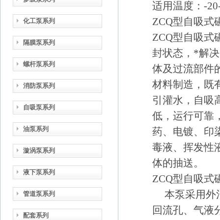
适用温度：-20-
ZCQ型自吸式
化工泵系列
ZCQ型自吸
隔膜泵系列
封状态，*解
螺杆泵系列
体及过流部件
材料制造，既
消防泵系列
引灌水，自吸
自吸泵系列
低，运行可靠
油泵系列
药、电镀、印
毒液、挥发性
漩涡泵系列
体的抽送。
液下泵系列
ZCQ型自吸式
本泵采用外混
管道泵系列
回流孔、气液
配套系列