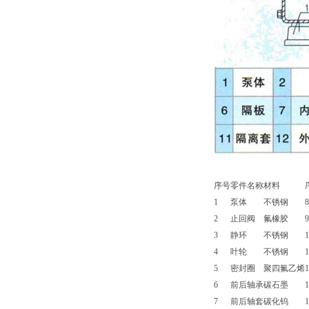
序号
零件名称
材料
1
泵体
不锈钢
8
2
止回阀
氟橡胶
9
3
静环
不锈钢
1
4
叶轮
不锈钢
1
5
密封圈
聚四氟乙烯
1
6
前后轴承
碳石墨
1
7
前后轴套
碳化钨
1