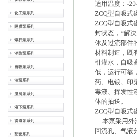
适用温度：-20-
ZCQ型自吸式
化工泵系列
ZCQ型自吸
隔膜泵系列
封状态，*解
螺杆泵系列
体及过流部件
材料制造，既
消防泵系列
引灌水，自吸
自吸泵系列
低，运行可靠
油泵系列
药、电镀、印
毒液、挥发性
漩涡泵系列
体的抽送。
液下泵系列
ZCQ型自吸式
本泵采用外混
管道泵系列
回流孔、气液
配套系列