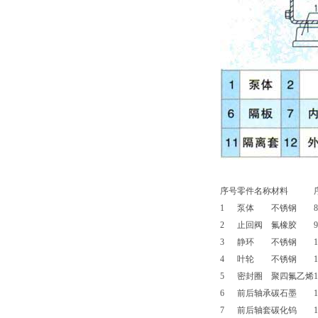
序号
零件名称
材料
1
泵体
不锈钢
8
2
止回阀
氟橡胶
9
3
静环
不锈钢
1
4
叶轮
不锈钢
1
5
密封圈
聚四氟乙烯
1
6
前后轴承
碳石墨
1
7
前后轴套
碳化钨
1