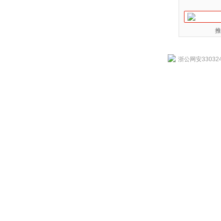
推
浙公网安330324