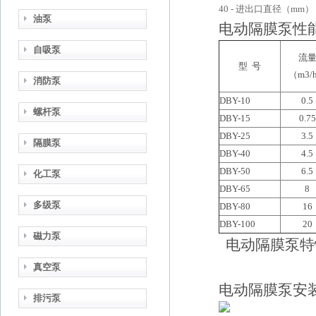
40 -
进出口直径（mm）
油泵
电动隔膜泵性
自吸泵
流
型 号
（
m3/
消防泵
DBY-10
0.5
螺杆泵
DBY-15
0.75
DBY-25
3.5
隔膜泵
DBY-40
4.5
DBY-50
6.5
化工泵
DBY-65
8
多级泵
DBY-80
16
DBY-100
20
磁力泵
电动隔膜泵特
真空泵
电动隔膜泵安
排污泵