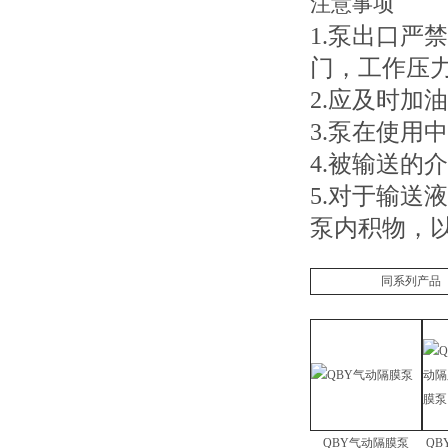
注意事项
1.泵出口严
门，工作压
2.应及时加
3.泵在使用
4.被输送的
5.对于输送
泵内积物，
同系列产品
QBY气动隔膜泵
QB