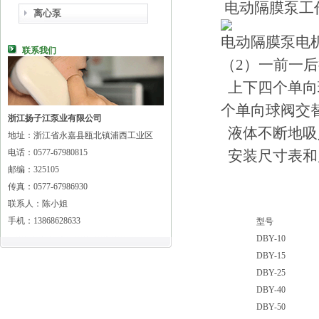
电动隔膜泵工
离心泵
电动隔膜泵电
联系我们
（2）一前一
上下四个单向
个单向球阀交
浙江扬子江泵业有限公司
液体不断地吸
地址：浙江省永嘉县瓯北镇浦西工业区
电话：0577-67980815
安装尺寸表和
邮编：325105
传真：0577-67986930
联系人：陈小姐
手机：13868628633
型号
DBY-10
DBY-15
DBY-25
DBY-40
DBY-50