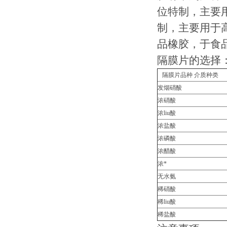
位特制，主要用
制，主要用于高
品橡胶，于食
隔膜片的选择
隔膜片品种 介质种类
发烟硝酸
浓硝酸
浓liu酸
浓盐酸
浓磷酸
浓醋酸
浓*
无水氨
稀硝酸
稀liu酸
稀盐酸