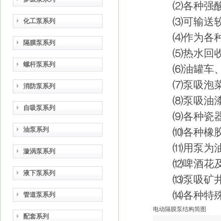
⑵各种强酸
⑶可输送较高
化工泵系列
⑷作为各种
隔膜泵系列
⑸热水回收
螺杆泵系列
⑹油罐车、
⑺泵吸泡菜
消防泵系列
⑻泵吸油漆
自吸泵系列
⑼各种瓷器
油泵系列
⑽各种橡胶
⑾用泵为油轮
漩涡泵系列
⑿啤酒花及
液下泵系列
⒀泵吸矿井、
⒁各种特殊
管道泵系列
电动隔膜泵结构简图
配套系列