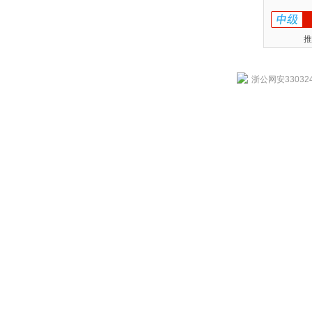
推
浙公网安330324