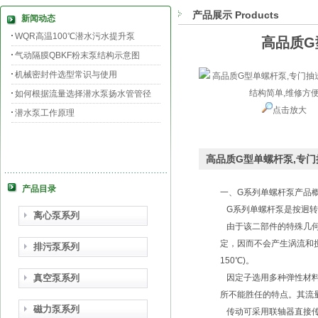
产品展示 Products
新闻动态
WQR高温100℃潜水污水提升泵
高品质G
气动隔膜QBKF粉末泵结构示意图
机械密封件选型常识与使用
如何根据流量选择潜水泵扬水管管径
点击放大
潜水泵工作原理
高品质G型单螺杆泵,专门
产品目录
一、G系列单螺杆泵产品
G系列单螺杆泵是按迥转啮
离心泵系列
由于该二部件的特殊几何
定，因而不会产生涡流和搅
排污泵系列
150℃)。
真空泵系列
因定子选用多种弹性材料
所不能胜任的特点。其流
磁力泵系列
传动可采用联轴器直接传