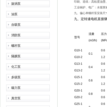
印刷、造纸：高粘度油墨
旋涡泵
工业锅炉、电厂：水煤浆
九、偏心单螺杆泵安装尺
油泵
九、定转速电机直接
自吸泵
流量
压力
消防泵
型号
(m3/h)
(MP
螺杆泵
G10-1
0.6
0.1
隔膜泵
G10-2
1.2
G13-1
0.6
化工泵
0.4
G13-2
1.2
多级泵
G15-1
0.6
0.6
G15-2
1.2
磁力泵
G20-1
0.6
0.8
G20-2
0.6
真空泵
G25-1
0.6