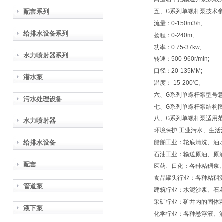
配套系列
五、G系列单螺杆泵技术
流量：0-150m3/h;
给排水设备系列
扬程：0-240m;
功率：0.75-37kw;
水力喷射器系列
转速：500-960r/min;
口径：20-135MM;
潜水泵
温度：-15-200℃。
六、G系列单螺杆泵型号
污水处理设备
七、G系列单螺杆泵结构
八、G系列单螺杆泵适用
水力喷射器
环境保护:工业污水、生
给排水设备
船舶工业：轮底清洗、油
石油工业：输送原油、原
配套
医药、日化：各种粘稠浆
食品罐头行业：各种粘稠
管道泵
建筑行业：水泥沙浆、石
采矿行业：矿井内的固体
液下泵
化学行业：各种悬浮液、