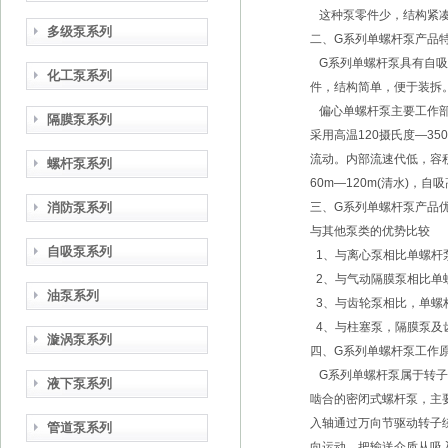
这种泵零件少，结构紧凑
多级泵系列
二、G系列单螺杆泵产品
G系列单螺杆泵具有自吸
化工泵系列
件，结构简单，便于装拆
偏心单螺杆泵主要工作部件
隔膜泵系列
采用高温120摄氏度—3
流动。内部流速代低，容积
螺杆泵系列
60m—120m(清水)，
消防泵系列
三、G系列单螺杆泵产品
与其他泵类的优势比较
自吸泵系列
1、与离心泵相比单螺杆
2、与气动隔膜泵相比单
油泵系列
3、与齿轮泵相比，单螺
4、与柱塞泵，隔膜泵及
漩涡泵系列
四、G系列单螺杆泵工作
G系列单螺杆泵属于转子
液下泵系列
啮合的密闭式螺杆泵，主要
入轴通过万向节驱动转子
管道泵系列
向运动，把输送介质从吸