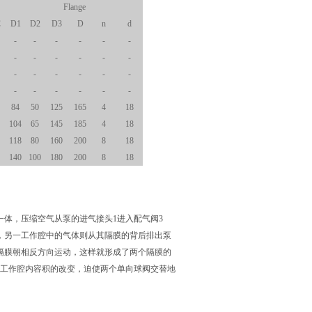
Flange
C
D1
D2
D3
D
n
d
-
-
-
-
-
-
-
-
-
-
-
-
-
-
-
-
-
-
-
-
-
-
-
-
84
50
125
165
4
18
104
65
145
185
4
18
118
80
160
200
8
18
140
100
180
200
8
18
一体，压缩空气从泵的进气接头1进入配气阀3
，另一工作腔中的气体则从其隔膜的背后排出泵
隔膜朝相反方向运动，这样就形成了两个隔膜的
成工作腔内容积的改变，迫使两个单向球阀交替地