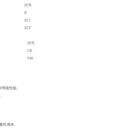
代号
B
ZCJ
ZCF
代号
CR
F46
和弯曲性能。
。
及酸性液体。