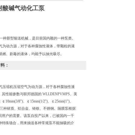
蚀耐酸碱气动化工泵
是一种新型输送机械，是目前国内颖的一种泵类。
气为动力源，对于各种腐蚀性液体，带颗粒的液
易燃、剧毒的液体，均能予以抽光吸尽。
资料：
气压缩机压缩空气为动力源，对于各种腐蚀性液
能参数与联邦德国的 WLLDENPVMPS、美
/8")、￠15mm(1/2")、￠25mm(1")、
100mm(4")。三种材质、铝合金、铸铁、不锈钢。隔膜泵根据
同用户的需要。该泵自投产以来，已被国内一千
种特殊场合，用来抽送各种常规泵不能抽吸的介