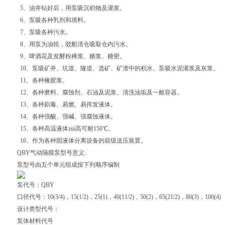
5、油井钻好后，用泵吸沉积物及灌浆。
6、泵吸各种乳剂和填料。
7、泵吸各种污水。
8、用泵为油轮，驳船清仓吸取仓内污水。
9、啤酒花及发酵粉稀浆、糖浆、糖密。
10、泵吸矿井、坑道、隧道、选矿、矿渣中的积水。泵吸水泥灌浆及灰浆。
11、各种橡胶浆。
12、各种磨料、腐蚀剂、石油及泥浆、清洗油垢及一般容器。
13、各种剧毒、易燃、易挥发液体。
14、各种强酸、强碱、强腐蚀液体。
15、各种高温液体zui高可耐150℃。
16、作为各种固液体分离设备的前级送压装置。
QBY气动隔膜泵型号意义:
泵型号由五个单元组成按下列顺序编制
泵代号：QBY
口径代号：10(3/4)，15(1/2)，25(1)，40(11/2)，50(2)，65(21/2)，80(3)，100(4)
设计类型代号：
泵体材料代号