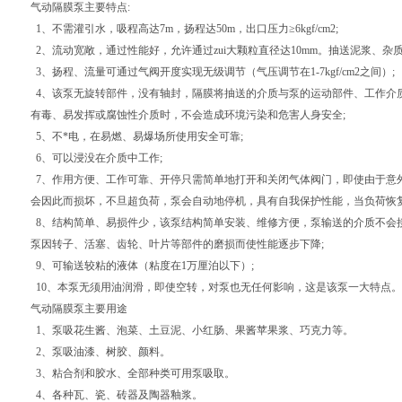
气动隔膜泵主要特点:
1、不需灌引水，吸程高达7m，扬程达50m，出口压力≥6kgf/cm2;
2、流动宽敞，通过性能好，允许通过zui大颗粒直径达10mm。抽送泥浆、杂
3、扬程、流量可通过气阀开度实现无级调节（气压调节在1-7kgf/cm2之间）;
4、该泵无旋转部件，没有轴封，隔膜将抽送的介质与泵的运动部件、工作介
有毒、易发挥或腐蚀性介质时，不会造成环境污染和危害人身安全;
5、不*电，在易燃、易爆场所使用安全可靠;
6、可以浸没在介质中工作;
7、作用方便、工作可靠、开停只需简单地打开和关闭气体阀门，即使由于意
会因此而损坏，不旦超负荷，泵会自动地停机，具有自我保护性能，当负荷恢
8、结构简单、易损件少，该泵结构简单安装、维修方便，泵输送的介质不会
泵因转子、活塞、齿轮、叶片等部件的磨损而使性能逐步下降;
9、可输送较粘的液体（粘度在1万厘泊以下）;
10、本泵无须用油润滑，即使空转，对泵也无任何影响，这是该泵一大特点。
气动隔膜泵主要用途
1、泵吸花生酱、泡菜、土豆泥、小红肠、果酱苹果浆、巧克力等。
2、泵吸油漆、树胶、颜料。
3、粘合剂和胶水、全部种类可用泵吸取。
4、各种瓦、瓷、砖器及陶器釉浆。