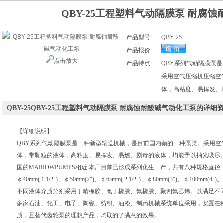
QBY-25工程塑料气动隔膜泵 耐腐
产品型号:
QBY-25
产品报价:
点击放大
产品特点:
QBY系列气动隔膜泵
采用空气压缩机压缩空
体，高粘度、易挥发、
QBY-25QBY-25工程塑料气动隔膜泵 耐腐蚀耐酸碱气动化工泵的详细
【详细说明】
QBY系列气动隔膜泵是一种新型输送机械，是目前国内颖的一种泵类。采用空
体，带颗粒的液体，高粘度、易挥发、易燃、剧毒的液体，均能予以抽光吸尽。其性
国的MARIOWPUMPS相近.本厂目前已形成系列化生 产，共有八种规格直径：￠10mm(3
￠40mm( 1 1/2")、￠50mm(2")、￠65mm( 2 1/2")、￠80mm(3")、￠
不同液体介质分别采用丁晴橡胶、氯丁橡胶、氟橡胶、聚四氟乙烯。以满足不
多家石油、化工、电子、陶瓷、纺织、油漆、制药机械系统单位采用，安置在
质，且替代齿轮泵的理想产品，均取的了满意的效果。