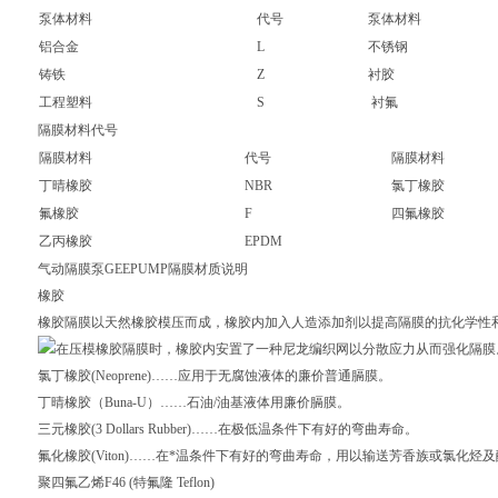
泵体材料
代号
泵体材料
铝合金
L
不锈钢
铸铁
Z
衬胶
工程塑料
S
衬氟
隔膜材料代号
隔膜材料
代号
隔膜材料
丁晴橡胶
NBR
氯丁橡胶
氟橡胶
F
四氟橡胶
乙丙橡胶
EPDM
气动隔膜泵
GEEPUMP隔膜材质说明
橡胶
橡胶隔膜以天然橡胶模压而成，橡胶内加入人造添加剂以提高隔膜的抗化学性
在压模橡胶隔膜时，橡胶内安置了一种尼龙编织网以分散应力从而强化隔膜
氯丁橡胶(Neoprene)……应用于无腐蚀液体的廉价普通膈膜。
丁晴橡胶（Buna-U）……石油/油基液体用廉价膈膜。
三元橡胶(3 Dollars Rubber)……在极低温条件下有好的弯曲寿命。
氟化橡胶(Viton)……在*温条件下有好的弯曲寿命，用以输送芳香族或氯化烃
聚四氟乙烯F46 (特氟隆 Teflon)