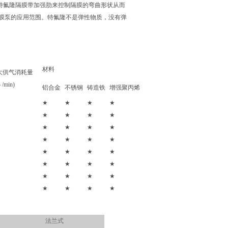
特氟隆隔膜带加强肋来控制隔膜的弯曲形状从而
隔膜泵的应用范围。特氟隆不是弹性物质，没有弹
材料
i大供气消耗量
 /min)
铝合金
不锈钢
铸造铁
增强聚丙烯
★
★
★
★
★
★
★
★
★
★
★
★
★
★
★
★
★
★
★
★
★
★
★
★
★
★
★
★
★
★
★
★
法兰式