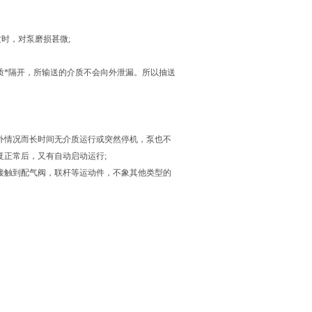
质时，对泵磨损甚微;
质*隔开，所输送的介质不会向外泄漏。所以抽送
外情况而长时间无介质运行或突然停机，泵也不
复正常后，又有自动启动运行;
接触到配气阀，联杆等运动件，不象其他类型的