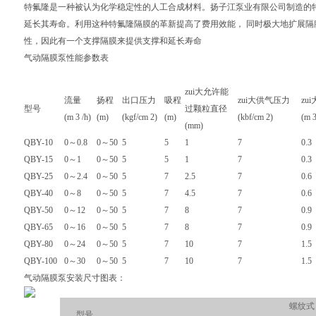
特氟隆是一种被认为化学稳定性的人工合成材料。扬子江泵业有限公司制造的
延长其寿命。利用这种特氟隆隔膜的革新提高了费用效能， 同时极大地扩展
性，因此有一个支撑隔膜来提供支撑和延长寿命
气动隔膜泵性能参数表
zui大允许能
流量
扬程
出口压力
吸程
zui大供气压力
zu
型号
过颗粒直径
(m 3 /h)
(m)
(kgf/cm 2)
(m)
(kbf/cm 2)
(m 3
(mm)
QBY-10
0～0.8
0～50
5
5
1
7
0.3
QBY-15
0～1
0～50
5
5
1
7
0.3
QBY-25
0～2.4
0～50
5
7
2.5
7
0.6
QBY-40
0～8
0～50
5
7
4.5
7
0.6
QBY-50
0～12
0～50
5
7
8
7
0.9
QBY-65
0～16
0～50
5
7
8
7
0.9
QBY-80
0～24
0～50
5
7
10
7
1.5
QBY-100
0～30
0～50
5
7
10
7
1.5
气动隔膜泵
安装尺寸图表：
螺纹式
型号