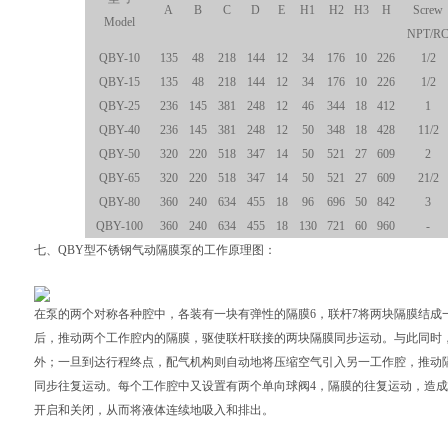
A
B
C
D
E
H1
H2
H3
H
Screw
Model
NPT/R
QBY-10
135
48
218
144
12
34
176
10
226
1/2
QBY
-15
135
48
218
144
12
34
176
10
226
1/2
QBY
-25
236
145
381
248
12
46
344
18
412
1
QBY
-40
236
145
381
248
12
50
348
18
428
11/2
QBY
-50
320
220
518
347
14
50
521
27
609
2
QBY
-65
320
220
518
347
14
50
521
27
609
21/2
QBY
-80
360
240
634
455
18
96
696
50
842
3
QBY
-100
360
240
634
455
18
130
721
60
960
-
七、
QBY型不锈钢
气动隔膜泵
的工作原理图：
在泵的两个对称各种腔中，各装有一块有弹性的隔膜6，联杆7将两块隔膜结成
后，推动两个工作腔内的隔膜，驱使联杆联接的两块隔膜同步运动。与此同时
外；一旦到达行程终点，配气机构则自动地将压缩空气引入另一工作腔，推动
同步往复运动。每个工作腔中又设置有两个单向球阀4，隔膜的往复运动，造
开启和关闭，从而将液体连续地吸入和排出。