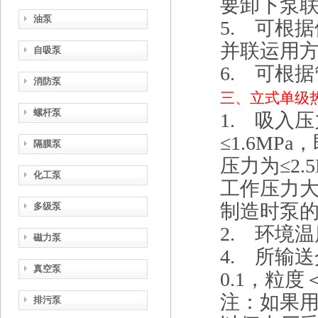
要卸下泵
油泵
5. 可根
并联运用
自吸泵
6. 可根
消防泵
三、
立式单级
螺杆泵
1. 吸入压
≤1.6MP
隔膜泵
压力为≤2
化工泵
工作压力大
制造时泵
多级泵
2. 环境
磁力泵
4. 所输
真空泵
0.1，粒度＜
注：如果
排污泵