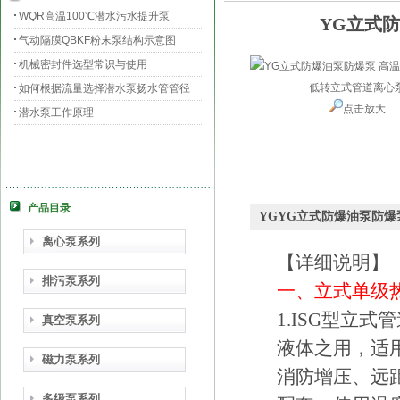
WQR高温100℃潜水污水提升泵
YG立式
气动隔膜QBKF粉末泵结构示意图
机械密封件选型常识与使用
如何根据流量选择潜水泵扬水管管径
点击放大
潜水泵工作原理
产品目录
YGYG立式防爆油泵防
离心泵系列
【详细说明】
排污泵系列
一、立式单级
1.ISG型立
真空泵系列
液体之用，适
磁力泵系列
消防增压、远
多级泵系列