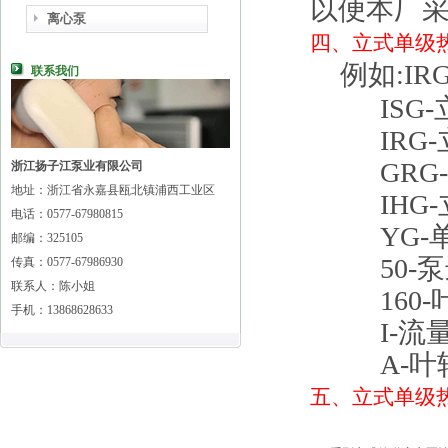
以便本厂
离心泵
四、
立式单级
例如:IRG5
联系我们
ISG-
IRG-
GRG-
浙江扬子江泵业有限公司
地址：浙江省永嘉县瓯北镇浦西工业区
IHG-
电话：0577-67980815
YG-单
邮编：325105
50-泵进
传真：0577-67986930
联系人：陈小姐
160-叶
手机：13868628633
I-流量
A-叶轮
五、
立式单级