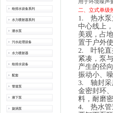
用于环境噪声
给排水设备系列
二、立式单级
1. 热水
水力喷射器系列
中心线上
潜水泵
美观，占
置于户外
污水处理设备
2. 叶轮
水力喷射器
紧凑，泵
给排水设备
产生的径
振动小、
配套
3. 轴封
管道泵
金密封环
料，耐磨
液下泵
4. 热水
旋涡泵