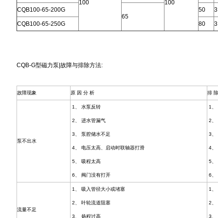
100
100
CQB100-65-200G
50
3
65
CQB100-65-250G
80
3
CQB-G型磁力泵|故障与排除方法:
故障现象
原 因 分 析
排 除
1、 水泵反转
1、
2、 进水管漏气
2、
3、 泵腔储水不足
3、
泵不出水
4、 电压太高、启动时联轴器打滑
4、
5、 吸程太高
5、
6、 阀门没有打开
6、
1、 吸入管径大小或堵塞
1、
2、 叶轮流道阻塞
2、
流量不足
3、 扬程过高
3、