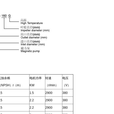
气蚀余粮
电机功率
转速
电压
（NPSH）r（m）
KW
（r/min）
（V）
.5
1.5
2900
380
.5
2.2
2900
380
.5
2.2
2900
380