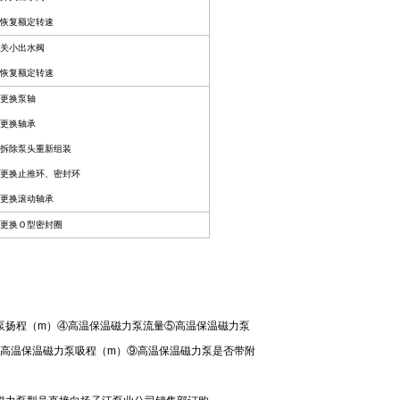
 恢复额定转速
 关小出水阀
 恢复额定转速
 更换泵轴
 更换轴承
 拆除泵头重新组装
 更换止推环、密封环
 更换滚动轴承
 更换Ｏ型密封圈
泵扬程（m）④高温保温磁力泵流量⑤高温保温磁力泵
〕⑧高温保温磁力泵吸程（m）⑨高温保温磁力泵是否带附