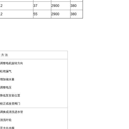
.2
37
2900
380
.2
55
2900
380
 方 法
 调整电机旋转方向
 杜绝漏气
 增加储水量
 调整电压
 降低泵安装位置
 校正或改变阀门
 调换或清洗进水管
 清洗叶轮
 开大出水阀