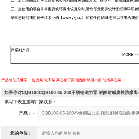
二、若已经由设计单位选定我公司的高温保温磁力泵产品型号，请按高温保温
三、当使用的场合非常重要或环境比较复杂时,请您尽量提供设计图纸和详细
感谢您访问我们扬子江泵业的【www.yzj.cc】,如有任何疑问.您可以致电给
同系列产品
MORE>>
产品相关关键字：
磁力泵
化工泵
离心化工泵
耐酸耐碱磁力泵
防爆离心泵
如果你对CQB100CQB100-65-200不锈钢磁力泵 耐酸耐碱腐蚀
填写下表直接与厂家联系：
产品：
您的单位：