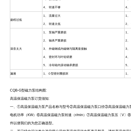
4、 转速不够
4、
1、 流量过大
1、
扬程过低
2、 转速太低
2、
1、 泵轴严重磨损
1、
2、 轴承严重磨损
2、
澡音太大
3、 外磁钢或内磁钢与隔离套接触
3、
4、 密封环与叶轮研磨
4、
5、 冷却箱内滚动轴承磨损
5、
漏液
1、Ｏ型密封圈损坏
1、
CQB-G型磁力泵结构图:
高温保温磁力泵订货须知:
一、①高温保温磁力泵产品名称与型号②高温保温磁力泵口径③高温保温磁力
电机功率（KW）⑥高温保温磁力泵转速（r/min）⑦高温保温磁力泵压〔V
件以便我们的为您正确选型。