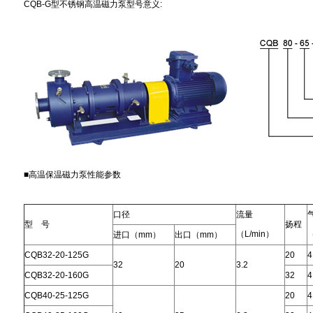
CQB-G型不锈钢高温磁力泵型号意义:
■高温保温磁力泵
性能参数
口径
流量
型 号
扬程
（L/min）
进口（mm）
出口（mm）
CQB32-20-125G
20
4
32
20
3.2
CQB32-20-160G
32
4
CQB40-25-125G
20
4