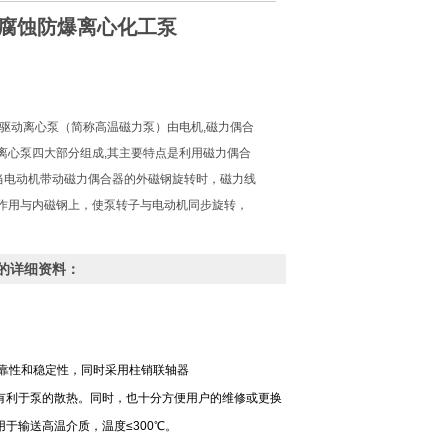
耐碱腐蚀防爆离心化工泵
力驱动离心泵（简称高温磁力泵）由电机,磁力偶合
离心泵四大部分组成,其主要特点是利用磁力偶合
。当电动机带动磁力偶合器的外磁钢旋转时，磁力线
作用与内磁钢上，使泵转子与电动机同步旋转，
。
工泵的详细资料：
可靠性和稳定性，同时采用柱销联轴器
有利于泵的散热。同时，也十分方便用户的维修或更换
于输送高温介质，温度≤300℃。