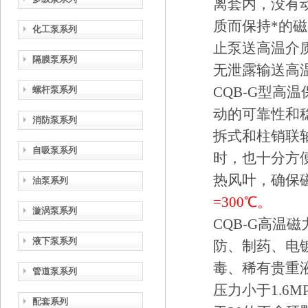
离套内，没有
质而保持*的
化工泵系列
止泵送高温介
隔膜泵系列
无泄露输送高
CQB-G型
螺杆泵系列
动的可靠性和
消防泵系列
拆式和柱销联
自吸泵系列
时，也十分方
热风叶，确保
油泵系列
=300℃。
漩涡泵系列
CQB-G高
液下泵系列
防、制药、电
毒、稀有贵重
管道泵系列
压力小于1.6M
配套系列