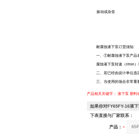
振动或杂音
耐腐蚀液下泵订货须知:
一、①耐腐蚀液下泵产品
腐蚀液下泵转速（r/mi
二、若已经由设计单位选
三、当使用的场合非常重
产品相关关键字：
液下泵
塑料
如果你对FY65FY-1
下表直接与厂家联系：
产品：