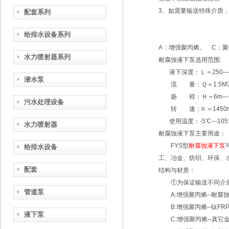
3、如需要输送特殊介质，
配套系列
给排水设备系列
A：增强聚丙烯。 C：
水力喷射器系列
耐腐蚀液下泵
选用范围:
液下深度：Ｌ＝250---2
潜水泵
流 量：Ｑ＝1.5M3/H-
扬 程：Ｈ＝6m---
污水处理设备
转 速：n ＝1450r/min
使用温度：-5℃---105
水力喷射器
耐腐蚀液下泵
主要用途：
FYS型
耐腐蚀液下泵
给排水设备
工、冶金、纺织、环保、
配套
结构与材质：
①为保证输送不同介质并
管道泵
A:增强聚丙烯--耐腐蚀不锈钢
B:增强聚丙烯--钛FRPP
液下泵
C:增强聚丙烯--真它