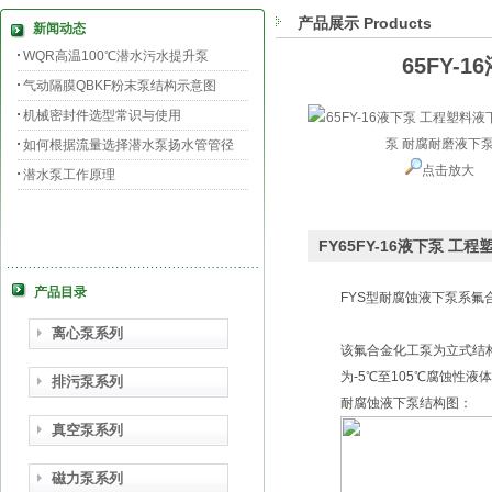
产品展示 Products
新闻动态
WQR高温100℃潜水污水提升泵
65FY-
气动隔膜QBKF粉末泵结构示意图
机械密封件选型常识与使用
如何根据流量选择潜水泵扬水管管径
点击放大
潜水泵工作原理
FY65FY-16液下泵 
产品目录
FYS型耐腐蚀液下泵系
离心泵系列
该氟合金化工泵为立式结
为-5℃至105℃腐蚀性
排污泵系列
耐腐蚀液下泵结构图：
真空泵系列
磁力泵系列