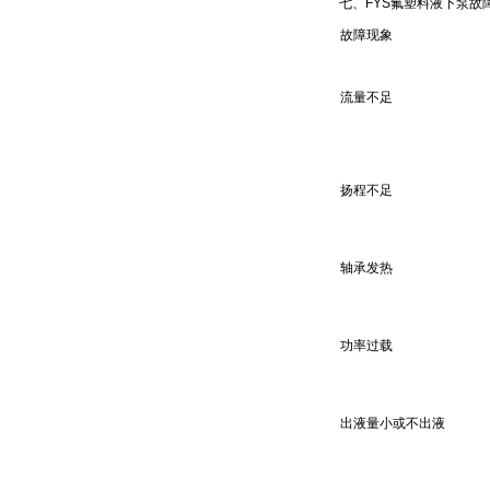
七、FYS氟塑料液下泵故
故障现象
流量不足
扬程不足
轴承发热
功率过载
出液量小或不出液