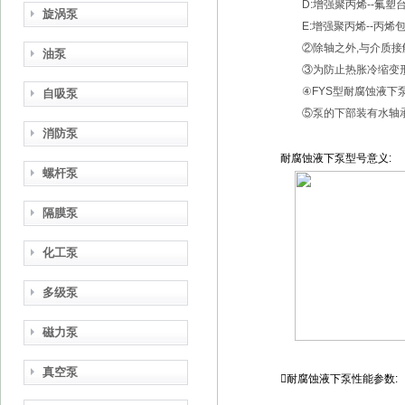
D:增强聚丙烯--氟塑
旋涡泵
E:增强聚丙烯--丙烯
②除轴之外,与介质接触
油泵
③为防止热胀冷缩变形引
④FYS型耐腐蚀液下泵
自吸泵
⑤泵的下部装有水轴承，
消防泵
耐腐蚀液下泵
型号意义:
螺杆泵
隔膜泵
化工泵
多级泵
磁力泵
真空泵

耐腐蚀液下泵
性能参数: