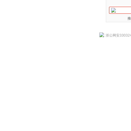
推
浙公网安330324