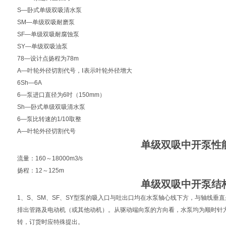
S—卧式单级双吸清水泵
SM—单级双吸耐磨泵
SF—单级双吸耐腐蚀泵
SY—单级双吸油泵
78—设计点扬程为78m
A—叶轮外径切割代号，Ⅰ表示叶轮外径增大
6Sh—6A
6—泵进口直径为6吋（150mm）
Sh—卧式单级双吸清水泵
6—泵比转速的1/10取整
A—叶轮外径切割代号
单级双吸中开泵性
流量：160～18000m3/s
扬程：12～125m
单级双吸中开泵结
1、S、SM、SF、SY型泵的吸入口与吐出口均在水泵轴心线下方，与轴线垂
排出管路及电动机（或其他动机）。从驱动端向泵的方向看，水泵均为顺时针
转，订货时应特殊提出。