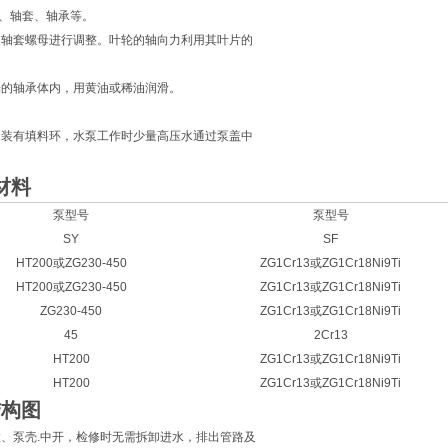
环、轴套、轴承等。
过轴套螺母进行调整。叶轮的轴向力利用其叶片的
端的轴承体内，用黄油或稀油润滑。
间装有填料环，水泵工作时少量高压水通过泵盖中
材料
泵型号
泵型号
SY
SF
HT200或ZG230-450
ZG1Cr13或ZG1Cr18Ni9Ti
HT200或ZG230-450
ZG1Cr13或ZG1Cr18Ni9Ti
ZG230-450
ZG1Cr13或ZG1Cr18Ni9Ti
45
2Cr13
HT200
ZG1Cr13或ZG1Cr18Ni9Ti
HT200
ZG1Cr13或ZG1Cr18Ni9Ti
结构图
、泵壳.中开，检修时无需拆卸进水，排出管路及