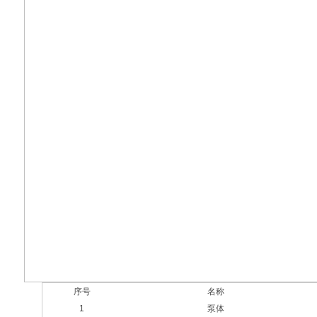
序号
名称
1
泵体