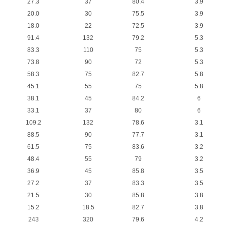
27.3
37
80.4
3.9
20.0
30
75.5
3.9
18.0
22
72.5
3.9
91.4
132
79.2
5.3
83.3
110
75
5.3
73.8
90
72
5.3
58.3
75
82.7
5.8
45.1
55
75
5.8
38.1
45
84.2
6
33.1
37
80
6
109.2
132
78.6
3.1
88.5
90
77.7
3.1
61.5
75
83.6
3.2
48.4
55
79
3.2
36.9
45
85.8
3.5
27.2
37
83.3
3.5
21.5
30
85.8
3.8
15.2
18.5
82.7
3.8
243
320
79.6
4.2