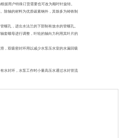
如根据用户特殊订货需要也可改为顺吋针旋转。
等。除轴的材料为优质碳素钢外，其馀多为铸铁制
的管螺孔，进出水法兰的下部制有放水的管螺孔。
过轴套螺母进行调整，叶轮的轴向力利用其叶片的
润滑，双吸密封环用以减少水泵压水室的水漏回吸
间有水封环，水泵工作时小量高压水通过水封管流