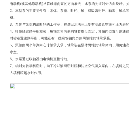
电动机(或其他原动机)从联轴器向泵的方向看去，水泵均为逆吋针方向旋转。
2、本型泵的主要另件有：泵体、泵盖、叶轮、轴、双吸密封环、轴套、轴承
成。
3、泵体与泵盖构成叶轮的工作室，在进出水法兰上制有安装真空表和压力表
4、叶轮经过静平衡校验，用轴套和两侧的轴套螺母固定，其轴向位置可以通
对称布置达到平衡，可能还有一些剩馀轴向力则同轴端的轴承承受。
5、泵轴由两个单列向心球轴承支承，轴承装在泵体两端的轴承体内，用黄油
水室。
6、水泵通过联轴器由电动机直接传动。
7、轴封为软填料密封，为了冷却润滑密封腔和防止空气漏入泵内，在填料之
入填料腔起水封作用。