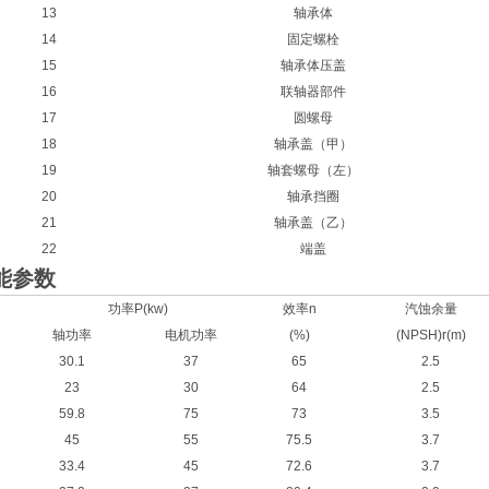
13
轴承体
14
固定螺栓
15
轴承体压盖
16
联轴器部件
17
圆螺母
18
轴承盖（甲）
19
轴套螺母（左）
20
轴承挡圈
21
轴承盖（乙）
22
端盖
能参数
功率P(kw)
效率n
汽蚀余量
轴功率
电机功率
(%)
(NPSH)r(m)
30.1
37
65
2.5
23
30
64
2.5
59.8
75
73
3.5
45
55
75.5
3.7
33.4
45
72.6
3.7