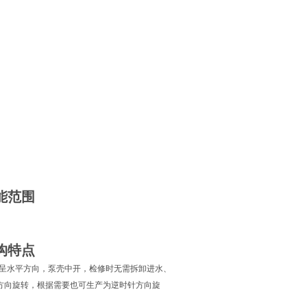
能范围
构特点
直呈水平方向，泵壳中开，检修时无需拆卸进水、
方向旋转，根据需要也可生产为逆时针方向旋