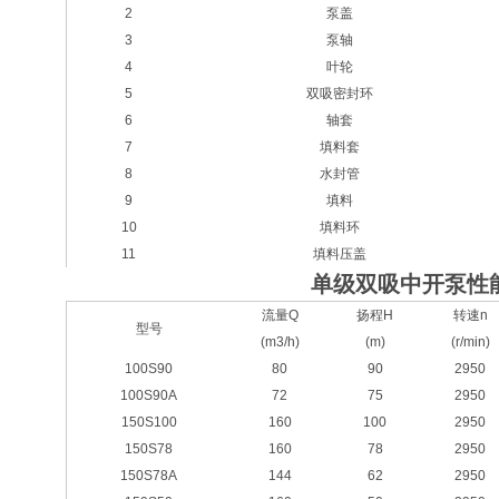
2
泵盖
3
泵轴
4
叶轮
5
双吸密封环
6
轴套
7
填料套
8
水封管
9
填料
10
填料环
11
填料压盖
单级双吸中开泵性
流量Q
扬程H
转速n
型号
(m3/h)
(m)
(r/min)
100S90
80
90
2950
100S90A
72
75
2950
150S100
160
100
2950
150S78
160
78
2950
150S78A
144
62
2950