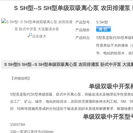
S SH型--S SH型单级双吸离心泵 农田排灌
产品型号:
S SH型
产品报价:
点击放大
产品特点:
S型泵是取代Sh型单
性质类似于水的液体（
市、电站的给排水，农
S SH型S SH型--S SH型单级双吸离心泵 农田排灌泵 卧式中开泵 
【详细说明】
单级双吸中开泵
S型泵是取代Sh型单级双吸、卧式中开离心泵，供输送清水及物理化学性质类似
合工厂、矿山、城市、电站的给排水，农田排涝灌溉和各种水利工程。SM、S
封、结构等措施而形成的分别适应于输送多泥砂水质或有耐磨要求、耐腐蚀要
单级双吸中开泵型
150S78A
150—泵进口直径为150mm