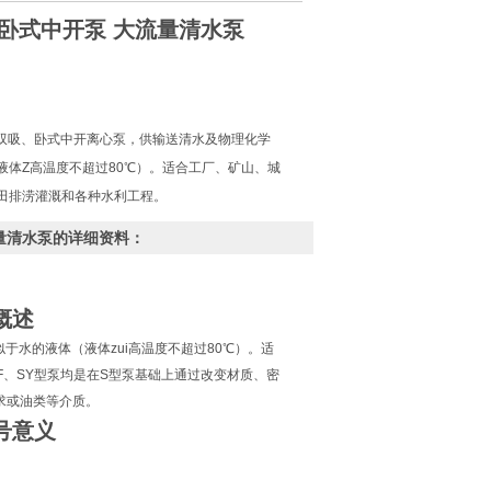
泵 卧式中开泵 大流量清水泵
级双吸、卧式中开离心泵，供输送清水及物理化学
液体Z高温度不超过80℃）。适合工厂、矿山、城
田排涝灌溉和各种水利工程。
大流量清水泵的详细资料：
概述
于水的液体（液体zui高温度不超过80℃）。适
F、SY型泵均是在S型泵基础上通过改变材质、密
求或油类等介质。
号意义