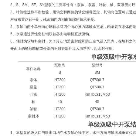
2、S、SM、SF、SY型泵的主要零件有：泵体、泵盖、叶轮、轴、双吸密封
3、叶轮经过静平衡校验，用轴套和两侧的轴套螺母固定，其轴向位置可以通
对称布置达到平衡，残余轴向力则由轴端的轴承承受。
4、泵轴由两个单列向心球轴承或四个向心推力球轴承支承，轴承装在泵体两
5、水泵通过弹性套柱销联轴器由电动机直接驱动。
6、轴封为软填料密封，为了冷却润滑密封腔和防止空气进入泵内，在填料之
开面上的梯形凹槽或外部的不封管部件流入填料腔，起水封作用。
单级双吸中开泵
泵型号
泵型号
零件名称
S
SM
泵体
HT200
QT500-7
泵盖
HT200
QT500-7
叶轮
HT200
KmTbCr15Mo3
轴
45
45
轴套
HT200
QT500-7
密封环
HT200
KmTbCr15Mo3
单级双吸中开泵
1、本型泵的吸入口与吐出口均在水泵轴心线下方，水平方向与轴线成垂直位置