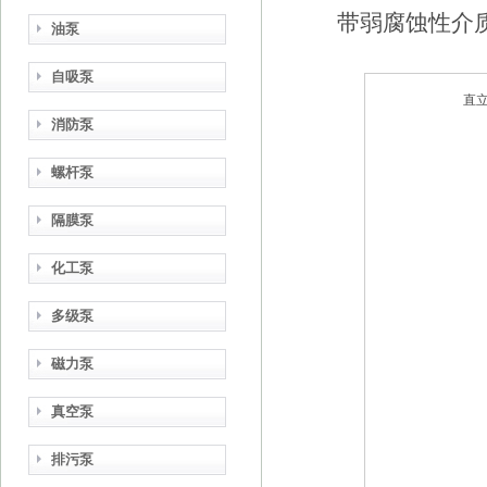
带弱腐蚀性介质
油泵
自吸泵
直
消防泵
螺杆泵
隔膜泵
化工泵
多级泵
磁力泵
真空泵
排污泵