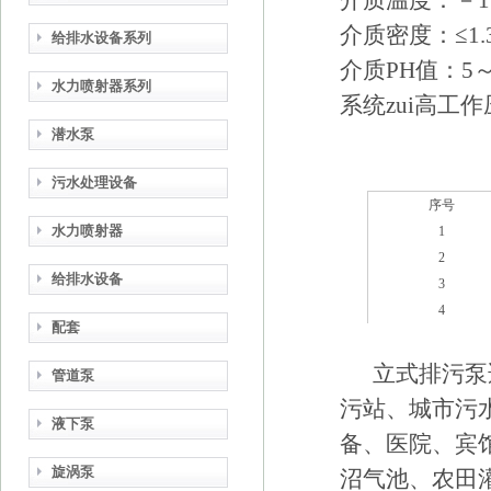
介质温度：－15
介质密度：≤1.3×
给排水设备系列
介质PH值：5～
水力喷射器系列
系统zui高工作压
潜水泵
污水处理设备
序号
水力喷射器
1
2
给排水设备
3
4
配套
立式排污泵适
管道泵
污站、城市污
液下泵
备、医院、宾
旋涡泵
沼气池、农田