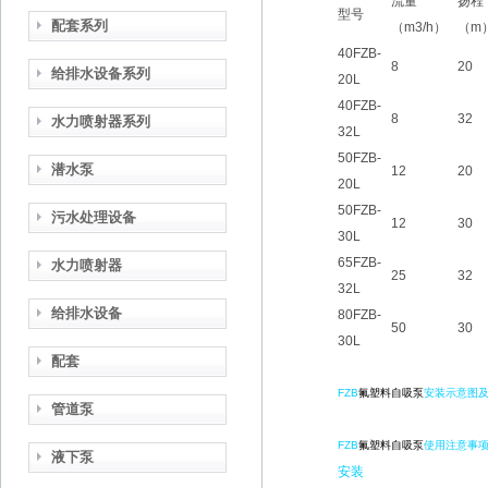
流量
扬程
型号
配套系列
（m3/h）
（m
40FZB-
8
20
给排水设备系列
20L
40FZB-
8
32
水力喷射器系列
32L
50FZB-
潜水泵
12
20
20L
50FZB-
污水处理设备
12
30
30L
65FZB-
水力喷射器
25
32
32L
给排水设备
80FZB-
50
30
30L
配套
FZB
氟塑料自吸泵
安装示意图
管道泵
FZB
氟塑料自吸泵
使用注意事
液下泵
安装