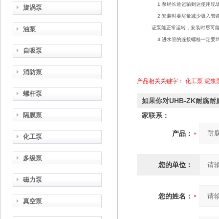
1.
泵经长途运输到达使用现
旋涡泵
2.
安装时要尽量减少吸入管
证
泵能正常运转，安装时尽可
油泵
3.
进水管的连接螺栓一定要
自吸泵
消防泵
产品相关关键字：
化工泵
泥浆
螺杆泵
如果你对UHB-ZK耐腐
隔膜泵
家联系：
产品：
化工泵
多级泵
您的单位：
磁力泵
您的姓名：
真空泵