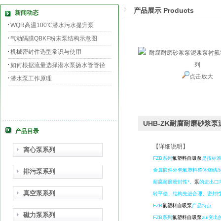
产品展示 Products
新闻动态
WQR高温100℃潜水污水提升泵
气动隔膜QBKF粉末泵结构示意图
机械密封件选型常识与使用
如何根据流量选择潜水泵扬水管管径
点击放大
潜水泵工作原理
UHB-ZK耐腐耐磨砂浆
产品目录
【详细说明】
离心泵系列
FZB系列
氟塑料自吸泵
是按标
金属嵌件外包氟塑料整体烧结压
排污泵系列
耐腐耐磨密封性*。
泵
的进出口
真空泵系列
转平稳、结构先进合理、密封
FZB
氟塑料自吸泵
产品特点
磁力泵系列
FZB系列
氟塑料自吸泵
zui突