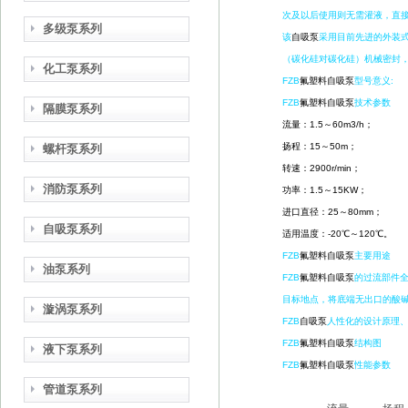
次及以后使用则无需灌液，直接
多级泵系列
该
自吸泵
采用目前先进的外装
（碳化硅对碳化硅）机械密封
化工泵系列
FZB
氟塑料自吸泵
型号意义:
FZB
氟塑料自吸泵
技术参数
隔膜泵系列
流量：1.5～60m3/h；
扬程：15～50m；
螺杆泵系列
转速：2900r/min；
消防泵系列
功率：1.5～15KW；
进口直径：25～80mm；
自吸泵系列
适用温度：-20℃～120℃。
FZB
氟塑料自吸泵
主要用途
油泵系列
FZB
氟塑料自吸泵
的过流部件全
目标地点，将底端无出口的酸
漩涡泵系列
FZB
自吸泵
人性化的设计原理、
FZB
氟塑料自吸泵
结构图
液下泵系列
FZB
氟塑料自吸泵
性能参数
管道泵系列