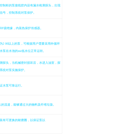
控制柜的泵接线腔内设有漏水检测探头，出现
信号，控制系统对泵保护。
和
F
级绝缘，内装热保护传感器。
为
2 00
以上的泵，可根据用户需要采用外循环
水泵在水池的zui低水位正常运转。
测探头，当机械密封损坏后，水进入油室，探
系统对泵实施保护。
证水泵可靠运行。
大的流道，能够通过大的物料及纤维垃圾。
装有可更换的耐磨圈，以保证泵以