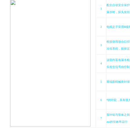
配全自动安全保护
1
漏水时，探头发出
2
电机定子采用
B
级
根据使用场合口径
3
冷却系统，能保证
油室内装有漏水检
4
头发生信号由控制
5
双端面机械密封保
6
*的叶轮，具有很
泵叶轮与泵体之间
7
zui的佳效率运行