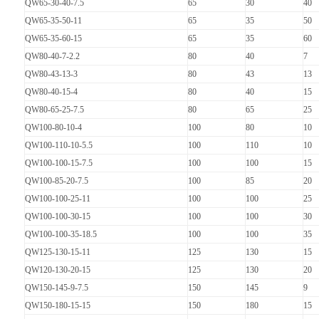
QW65-30-40-7.5
65
30
40
QW65-35-50-11
65
35
50
QW65-35-60-15
65
35
60
QW80-40-7-2.2
80
40
7
QW80-43-13-3
80
43
13
QW80-40-15-4
80
40
15
QW80-65-25-7.5
80
65
25
QW100-80-10-4
100
80
10
QW100-110-10-5.5
100
110
10
QW100-100-15-7.5
100
100
15
QW100-85-20-7.5
100
85
20
QW100-100-25-11
100
100
25
QW100-100-30-15
100
100
30
QW100-100-35-18.5
100
100
35
QW125-130-15-11
125
130
15
QW120-130-20-15
125
130
20
QW150-145-9-7.5
150
145
9
QW150-180-15-15
150
180
15