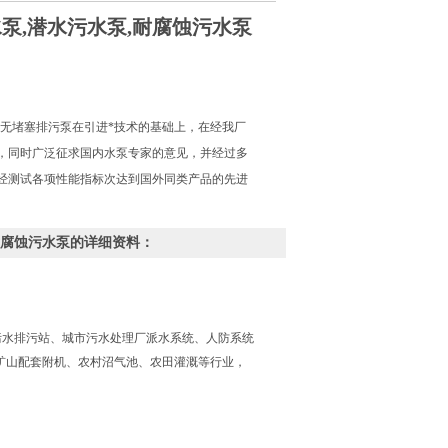
水泵,潜水污水泵,耐腐蚀污水泵
式无堵塞排污泵在引进*技术的基础上，在经我厂
，同时广泛征求国内水泵专家的意见，并经过多
经测试各项性能指标次达到国外同类产品的先进
,耐腐蚀污水泵的详细资料：
污水排污站、城市污水处理厂派水系统、人防系统
矿山配套附机、农村沼气池、农田灌溉等行业，