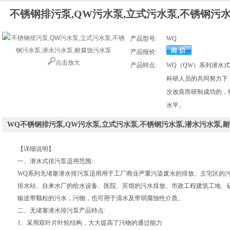
不锈钢排污泵,QW污水泵,立式污水泵,不锈钢污
产品型号:
WQ
产品报价:
点击放大
产品特点:
WQ（QW）系列潜水
科研人员的共同努力下
次改良而研制成功的，
水平。
WQ不锈钢排污泵,QW污水泵,立式污水泵,不锈钢污水泵,潜水污水泵
【详细说明】
一、潜水式排污泵适用范围:
WQ
系列无堵塞潜水排污泵适用用于工厂商业严重污染废水的排放、主宅区的
排水站、自来水厂的给水设备、医院、宾馆的污水排放、市政工程建筑工地、
输送带颗粒的污水，污物，也可用于清水及带弱腐蚀性介质。
二、
无堵塞潜水排污泵
产品特点:
1、采用双叶片叶轮结构，大大提高了污物的通过能力