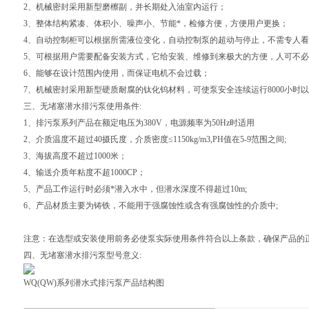
2、机械密封采用新型磨檫副，并长期处入油室内运行；
3、整体结构紧凑、体积小、噪声小、节能*，检修方便，方便用户更换；
4、自动控制柜可以根据所需液位变化，自动控制泵的超动与停止，不需专人
5、可根据用户需要配备安装方式，它给安装、维修到来极大的方便，人可不
6、能够在设计范围内使用，而保证电机不会过载；
7、机械密封采用新型硬质耐腐的钛化钨材料，可使泵安全连续运行8000小时
三、
无堵塞潜水排污泵
使用条件:
1、排污泵系列产品在额定电压为380V，电源频率为50Hz时适用
2、介质温度不超过40摄氏度，介质密度≤1150kg/m3,PH值在5-9范围之间;
3、海拔高度不超过1000米；
4、输送介质年粘度不超1000CP；
5、产品工作运行时必须*潜入水中，但潜水深度不得超过10m;
6、产品材质主要为铸铁，不能用于强腐蚀性或含有强腐蚀性的介质中;
注意：在选型或安装使用前务必使泵实际使用条件符合以上条款，确保产品的
四、
无堵塞潜水排污泵
型号意义:
WQ
(QW)系列潜水式排污泵产品结构图