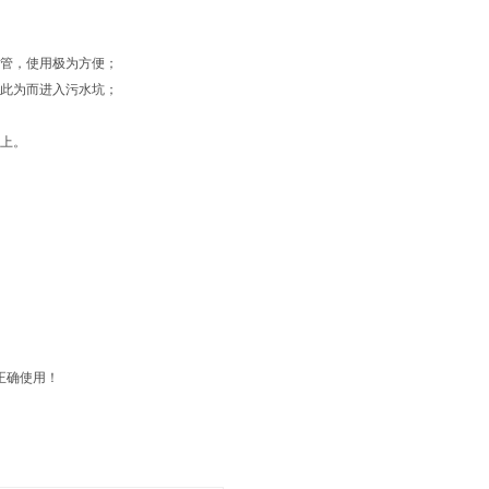
看管，使用极为方便；
必此为而进入污水坑；
以上。
正确使用！