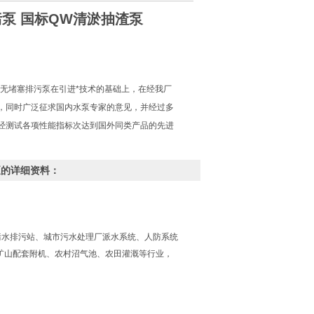
潜污泵 国标QW清淤抽渣泵
式无堵塞排污泵在引进*技术的基础上，在经我厂
，同时广泛征求国内水泵专家的意见，并经过多
经测试各项性能指标次达到国外同类产品的先进
渣泵的详细资料：
污水排污站、城市污水处理厂派水系统、人防系统
矿山配套附机、农村沼气池、农田灌溉等行业，