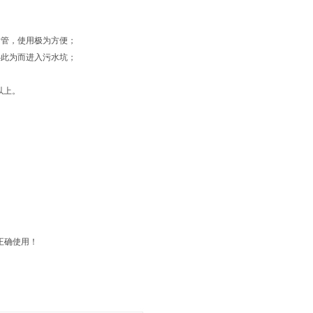
看管，使用极为方便；
必此为而进入污水坑；
以上。
正确使用！