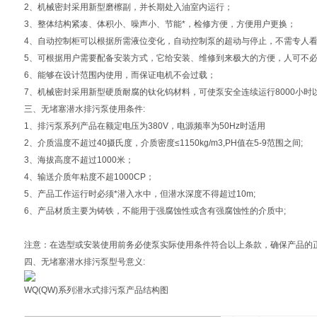
2、机械密封采用新型磨檫副，并长期处入油室内运行；
3、整体结构紧凑、体积小、噪声小、节能*，检修方便，方便用户更换；
4、自动控制柜可以根据所需液位变化，自动控制泵的超动与停止，不需专人
5、可根据用户需要配备安装方式，它给安装、维修到来极大的方便，人可不
6、能够在设计范围内使用，而保证电机不会过载；
7、机械密封采用新型硬质耐腐的钛化钨材料，可使泵安全连续运行8000小时
三、
无堵塞潜水排污泵
使用条件:
1、排污泵系列产品在额定电压为380V，电源频率为50Hz时适用
2、介质温度不超过40摄氏度，介质密度≤1150kg/m3,PH值在5-9范围之间;
3、海拔高度不超过1000米；
4、输送介质年粘度不超1000CP；
5、产品工作运行时必须*潜入水中，但潜水深度不得超过10m;
6、产品材质主要为铸铁，不能用于强腐蚀性或含有强腐蚀性的介质中;
注意：在选型或安装使用前务必使泵实际使用条件符合以上条款，确保产品的
四、
无堵塞潜水排污泵
型号意义:
WQ
(QW)系列潜水式排污泵产品结构图