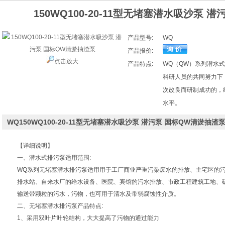
150WQ100-20-11型无堵塞潜水吸沙泵 
产品型号:
WQ
产品报价:
点击放大
产品特点:
WQ（QW）系列潜水
科研人员的共同努力下
次改良而研制成功的，
水平。
WQ150WQ100-20-11型无堵塞潜水吸沙泵 潜污泵 国标QW清淤抽
【详细说明】
一、潜水式排污泵适用范围:
WQ
系列无堵塞潜水排污泵适用用于工厂商业严重污染废水的排放、主宅区的
排水站、自来水厂的给水设备、医院、宾馆的污水排放、市政工程建筑工地、
输送带颗粒的污水，污物，也可用于清水及带弱腐蚀性介质。
二、
无堵塞潜水排污泵
产品特点:
1、采用双叶片叶轮结构，大大提高了污物的通过能力