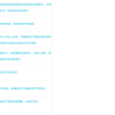
控制柜的泵接线腔内设有漏水检测探头，出现
信号，控制系统对泵保护。
和
F
级绝缘，内装热保护传感器。
为
2 00
以上的泵，可根据用户需要采用外循环
水泵在水池的zui低水位正常运转。
测探头，当机械密封损坏后，水进入油室，探
系统对泵实施保护。
证水泵可靠运行。
大的流道，能够通过大的物料及纤维垃圾。
装有可更换的耐磨圈，以保证泵以