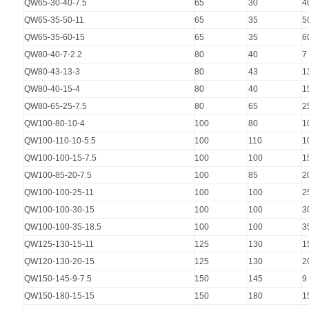
QW65-30-40-7.5
65
30
4
QW65-35-50-11
65
35
5
QW65-35-60-15
65
35
6
QW80-40-7-2.2
80
40
7
QW80-43-13-3
80
43
1
QW80-40-15-4
80
40
1
QW80-65-25-7.5
80
65
2
QW100-80-10-4
100
80
1
QW100-110-10-5.5
100
110
1
QW100-100-15-7.5
100
100
1
QW100-85-20-7.5
100
85
2
QW100-100-25-11
100
100
2
QW100-100-30-15
100
100
3
QW100-100-35-18.5
100
100
3
QW125-130-15-11
125
130
1
QW120-130-20-15
125
130
2
QW150-145-9-7.5
150
145
9
QW150-180-15-15
150
180
1