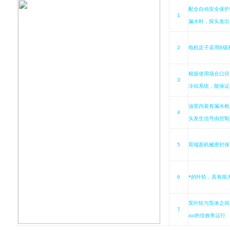
配全自动安全保护
1
漏水时，探头发出
2
电机定子采用
B
级
根据使用场合口径
3
冷却系统，能保证
油室内装有漏水检
4
头发生信号由控制
5
双端面机械密封保
6
*的叶轮，具有很
泵叶轮与泵体之间
7
zui的佳效率运行