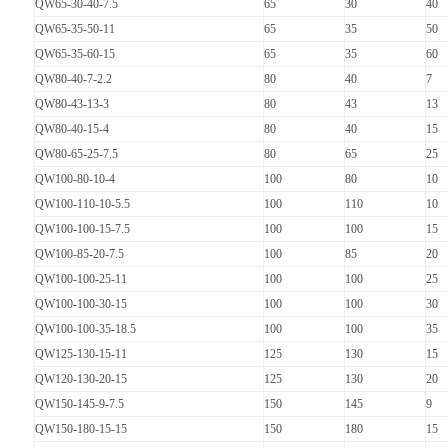
QW65-30-40-7.5
65
30
40
QW65-35-50-11
65
35
50
QW65-35-60-15
65
35
60
QW80-40-7-2.2
80
40
7
QW80-43-13-3
80
43
13
QW80-40-15-4
80
40
15
QW80-65-25-7.5
80
65
25
QW100-80-10-4
100
80
10
QW100-110-10-5.5
100
110
10
QW100-100-15-7.5
100
100
15
QW100-85-20-7.5
100
85
20
QW100-100-25-11
100
100
25
QW100-100-30-15
100
100
30
QW100-100-35-18.5
100
100
35
QW125-130-15-11
125
130
15
QW120-130-20-15
125
130
20
QW150-145-9-7.5
150
145
9
QW150-180-15-15
150
180
15