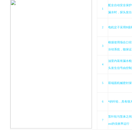
配全自动安全保护
1
漏水时，探头发出
2
电机定子采用
B
级
根据使用场合口径
3
冷却系统，能保证
油室内装有漏水检
4
头发生信号由控制
5
双端面机械密封保
6
*的叶轮，具有很
泵叶轮与泵体之间
7
zui的佳效率运行