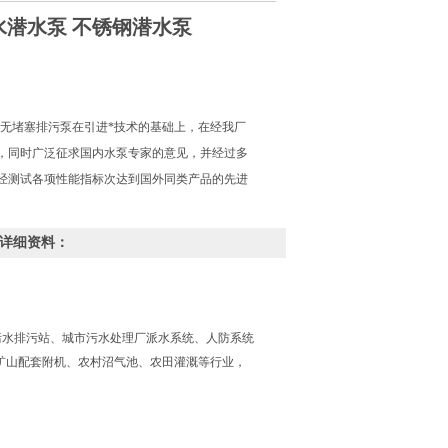
 污水潜水泵 不锈钢潜水泵
式无堵塞排污泵在引进*技术的基础上，在经我厂
，同时广泛征求国内水泵专家的意见，并经过多
经测试各项性能指标次达到国外同类产品的先进
泵的详细资料：
污水排污站、城市污水处理厂派水系统、人防系统
矿山配套附机、农村沼气池、农田灌溉等行业，