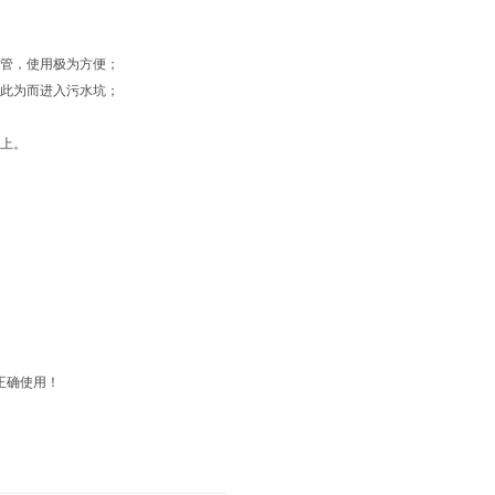
看管，使用极为方便；
必此为而进入污水坑；
以上。
正确使用！