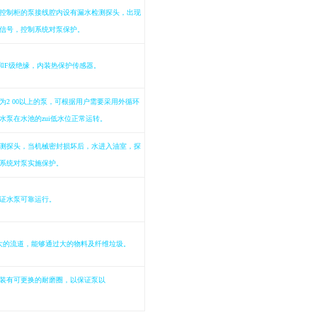
控制柜的泵接线腔内设有漏水检测探头，出现
信号，控制系统对泵保护。
和
F
级绝缘，内装热保护传感器。
为
2 00
以上的泵，可根据用户需要采用外循环
水泵在水池的zui低水位正常运转。
测探头，当机械密封损坏后，水进入油室，探
系统对泵实施保护。
证水泵可靠运行。
大的流道，能够通过大的物料及纤维垃圾。
装有可更换的耐磨圈，以保证泵以