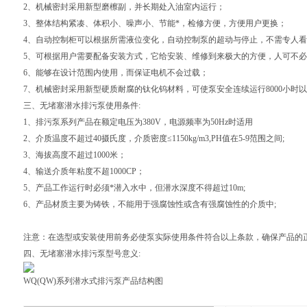
2、机械密封采用新型磨檫副，并长期处入油室内运行；
3、整体结构紧凑、体积小、噪声小、节能*，检修方便，方便用户更换；
4、自动控制柜可以根据所需液位变化，自动控制泵的超动与停止，不需专人
5、可根据用户需要配备安装方式，它给安装、维修到来极大的方便，人可不
6、能够在设计范围内使用，而保证电机不会过载；
7、机械密封采用新型硬质耐腐的钛化钨材料，可使泵安全连续运行8000小时
三、
无堵塞潜水排污泵
使用条件:
1、排污泵系列产品在额定电压为380V，电源频率为50Hz时适用
2、介质温度不超过40摄氏度，介质密度≤1150kg/m3,PH值在5-9范围之间;
3、海拔高度不超过1000米；
4、输送介质年粘度不超1000CP；
5、产品工作运行时必须*潜入水中，但潜水深度不得超过10m;
6、产品材质主要为铸铁，不能用于强腐蚀性或含有强腐蚀性的介质中;
注意：在选型或安装使用前务必使泵实际使用条件符合以上条款，确保产品的
四、
无堵塞潜水排污泵
型号意义:
WQ
(QW)系列潜水式排污泵产品结构图