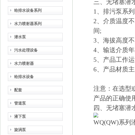
三、
无堵塞潜
1、排污泵系列
给排水设备系列
2、介质温度不超
水力喷射器系列
间;
潜水泵
3、海拔高度不
4、输送介质年
污水处理设备
5、产品工作运
水力喷射器
6、产品材质
给排水设备
注意：在选型
配套
产品的正确使
管道泵
四、
无堵塞潜
液下泵
WQ
(QW)系
旋涡泵