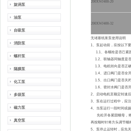
200XWJ400-20
旋涡泵
油泵
200XWJ400-32
自吸泵
无堵塞纸浆泵使用说明
消防泵
1、泵起动前，应按以下
1.1、各螺栓是否己紧
螺杆泵
1.2、联轴器同轴度是否
1.3、电机转向是否
隔膜泵
1.4、进口阀门是否全
1.5、出口阀门是否关
化工泵
1.6、密封水阀门是否开启；
2、启动电机至额定转速后
多级泵
3、泵在运行过程中，应
磁力泵
4、当泵运行一段时间或
先松开各紧固螺母，将方
真空泵
再按顺时针将方头调节螺杆退
5、泵停止运转时，应先