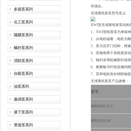
等场合。
多级泵系列
无堵塞纸浆泵型号意义:
化工泵系列
XWJ型无堵塞
纸浆泵
结构
1、XWJ型
纸浆泵
为单级
隔膜泵系列
2、从电机端看，电机为
3、泵为后开门结构，维
螺杆泵系列
4、泵轴有两个高精度滚动
5、轴封采用机械密封或
消防泵系列
6、耐磨板与叶轮前侧间
自吸泵系列
7、泵和电机有柱销联轴
无堵塞纸浆泵产品参数：
油泵系列
型号
漩涡泵系列
80XWJ25-12.5
液下泵系列
80XWJ25-20
管道泵系列