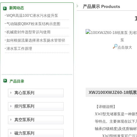
产品展示 Products
新闻动态
WQR高温100℃潜水污水提升泵
气动隔膜QBKF粉末泵结构示意图
机械密封件选型常识与使用
如何根据流量选择潜水泵扬水管管径
点击放大
潜水泵工作原理
产品目录
XWJ100XWJZ60-1
离心泵系列
排污泵系列
【详细说明】
XWJ
型无堵塞泵是一种新
真空泵系列
等特点。主要体现在以下
轴承
(D
级精度
)
及优质轴材
磁力泵系列
XWJ
型纸浆泵可广泛