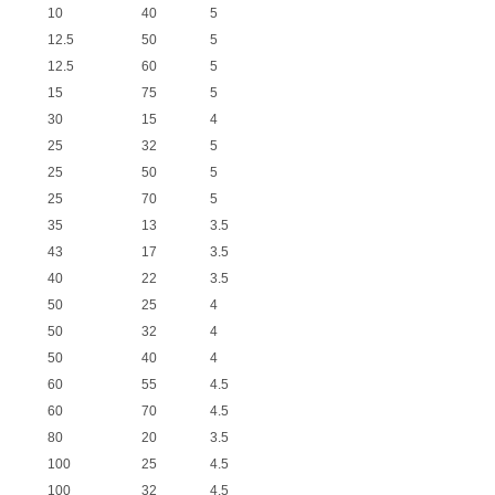
10
40
5
12.5
50
5
12.5
60
5
15
75
5
30
15
4
25
32
5
25
50
5
25
70
5
35
13
3.5
43
17
3.5
40
22
3.5
50
25
4
50
32
4
50
40
4
60
55
4.5
60
70
4.5
80
20
3.5
100
25
4.5
100
32
4.5