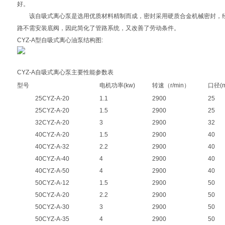
好。
该自吸式离心泵是选用优质材料精制而成，密封采用硬质合金机械密封，经
路不需安装底阀，因此简化了管路系统，又改善了劳动条件。
CYZ-A型自吸式离心油泵结构图:
CYZ-A
自吸式离心泵
主要性能参数表
型号
电机功率(kw)
转速（r/min）
口径(
25CYZ-A-20
1.1
2900
25
25CYZ-A-20
1.5
2900
25
32CYZ-A-20
3
2900
32
40CYZ-A-20
1.5
2900
40
40CYZ-A-32
2.2
2900
40
40CYZ-A-40
4
2900
40
40CYZ-A-50
4
2900
40
50CYZ-A-12
1.5
2900
50
50CYZ-A-20
2.2
2900
50
50CYZ-A-30
3
2900
50
50CYZ-A-35
4
2900
50