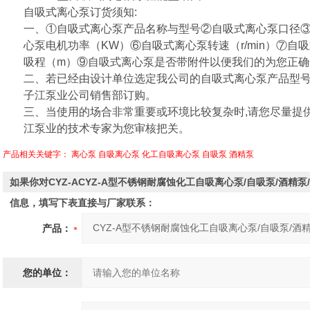
自吸式离心泵订货须知:
一、①自吸式离心泵产品名称与型号②
自吸式离心泵
口径
心泵
电机功率（KW）⑥自吸式离心泵转速（r/min）⑦
吸程（m）⑨
自吸式离心泵
是否带附件以便我们的为您正确
二、若已经由设计单位选定我公司的自吸式离心泵产品型
子江泵业公司销售部订购。
三、当使用的场合非常重要或环境比较复杂时,请您尽量提
江泵业的技术专家为您审核把关。
产品相关关键字：
离心泵
自吸离心泵
化工自吸离心泵
自吸泵
酒精泵
如果你对CYZ-ACYZ-A型不锈钢耐腐蚀化工自吸离心泵/自吸泵/酒精
信息，填写下表直接与厂家联系：
产品：
您的单位：