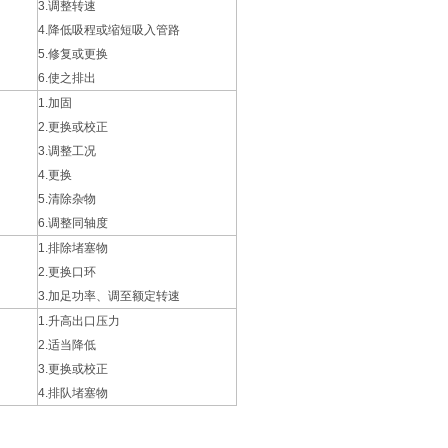
3.
调整转速
4.
降低吸程或缩短吸入管路
5.
修复或更换
6.
使之排出
1.
加固
2.
更换或校正
3.
调整工况
4.
更换
5.
清除杂物
6.
调整同轴度
1.
排除堵塞物
2.
更换口环
3.
加足功率、调至额定转速
1.
升高出口压力
2.
适当降低
3.
更换或校正
4.
排队堵塞物