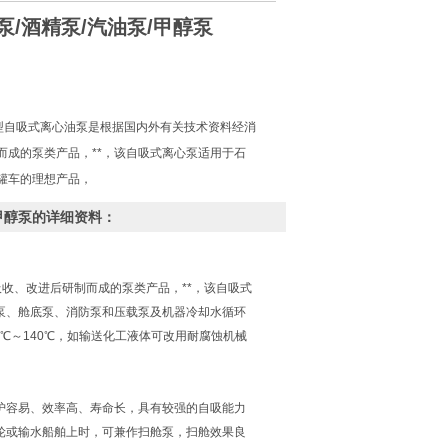
泵/酒精泵/汽油泵/甲醇泵
A型自吸式离心油泵是根据国内外有关技术资料经消
而成的泵类产品，**，该自吸式离心泵适用于石
罐车的理想产品，
/甲醇泵的详细资料：
收、改进后研制而成的泵类产品，**，该自吸式
泵、舱底泵、消防泵和压载泵及机器冷却水循环
℃～140℃，如输送化工液体可改用耐腐蚀机械
护容易、效率高、寿命长，具有较强的自吸能力
轮或输水船舶上时，可兼作扫舱泵，扫舱效果良