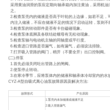
采用黄油润滑的泵应定期向轴承箱内加注黄油，采用机油
之。
2.检查泵壳内的储液是否高于叶轮的上边缘，如若不足，
内注入储液，不应在储液不足的情况下启动运转，泵则不
3.检查泵的转动部件是否有卡住磕碰现象。
4.检查泵体底脚及各联结处螺母有无松动现象。
5.检查泵轴与电动机主轴的同轴度或平行度。
6.检查进口管路是否漏气，如有漏气，必须设法排除。
7.打开吸入管路的阀门，稍开（不要全开）出口控制阀。
(二).停泵
1.首先必须关闭吐出管路上的闸阀。
2.使泵停止转动。
3.在寒冷季节，应将泵体内的储液和轴承体冷却室内的水
CYZ-A型自吸式离心油泵故障原因及解决方法:
故障形式
产生原因
泵
1.
壳内未加储液或储液不足
2.
吸入管路漏气