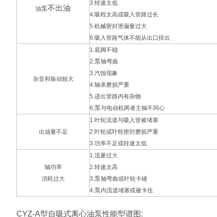
3.
转速太低
不出油
泵
油
4.
吸程太高或吸入管路过长
5.
机械密封泄漏量过大
6.
吸入管路气体不能从出口排出
1.
底脚不稳
泵
2.
轴弯曲
3.
汽蚀现象
杂音和振动较大
4.
轴承磨损严重
5.
进出管路内有杂物
泵
6.
与电动机两者主轴不同心
1.
叶轮流道与吸入管被堵塞
出油量不足
2.
叶轮或叶轮密封磨损严重
3.
功率不足或转速太低
1.
流量过大
轴功率
2.
转速太高
泵
消耗过大
3.
轴弯曲或叶轮卡碰
泵
4.
内流道堵塞或被卡住
CYZ-A型自吸式离心油泵性能型谱图: