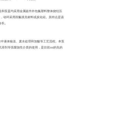
叶轮和泵盖均采用金属嵌件外包氟塑料整体烧结压
硅，动环采用四氟填充材料或炭化硅。其特点是该
命长。
中液体输送、废水处理和加酸等工艺流程。本泵
溶剂等强腐蚀性介质的使用，是目前zui的先的