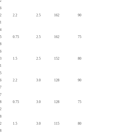
2
6
2
2.2
2.5
162
90
1
4
5
0.75
2.5
162
75
8
6
3
1.5
2.5
152
80
1
5
6
2.2
3.0
128
90
7
7
8
0.75
3.0
128
75
2
8
2
1.5
3.0
115
80
8