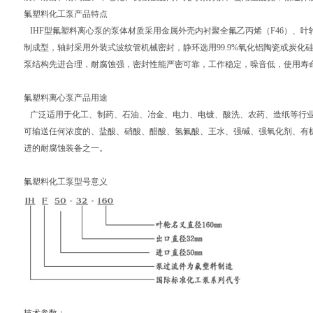
氟塑料化工泵产品特点
IHF型氟塑料离心泵的泵体材质采用金属外壳内衬聚全氟乙丙烯（F46）、
制成型，轴封采用外装式波纹管机械密封，静环选用99.9%氧化铝陶瓷或炭化
泵结构先进合理，耐腐蚀强，密封性能严密可靠，工作稳定，噪音低，使用寿
氟塑料离心泵产品用途
广泛适用于化工、制药、石油、冶金、电力、电镀、酸洗、农药、造纸等行业
可输送任何浓度的、盐酸、硝酸、醋酸、氢氟酸、王水、强碱、强氧化剂、有机
进的耐腐蚀装备之一。
氟塑料化工泵型号意义