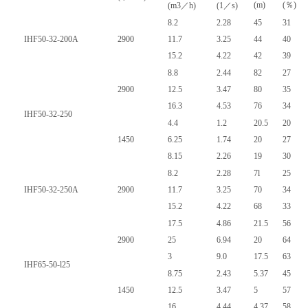
(m)
(％)
(m3／h)
(1／s)
8.2
2.28
45
31
IHF50-32-200A
2900
11.7
3.25
44
40
15.2
4.22
42
39
8.8
2.44
82
27
2900
12.5
3.47
80
35
16.3
4.53
76
34
IHF50-32-250
4.4
1.2
20.5
20
1450
6.25
1.74
20
27
8.15
2.26
19
30
8.2
2.28
7l
25
IHF50-32-250A
2900
11.7
3.25
70
34
15.2
4.22
68
33
17.5
4.86
21.5
56
2900
25
6.94
20
64
3
9.0
17.5
63
IHF65-50-l25
8.75
2.43
5.37
45
1450
12.5
3.47
5
57
16
4.44
4.37
58