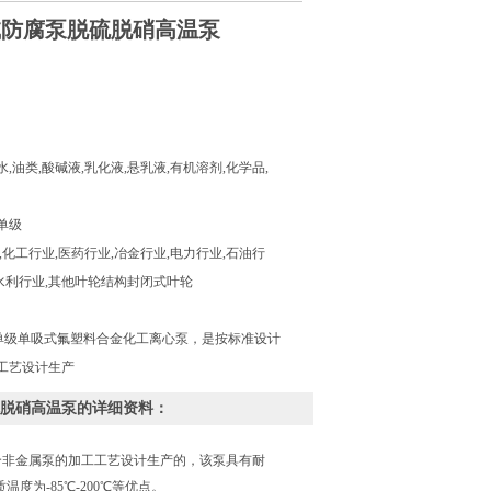
耐酸碱防腐泵脱硫脱硝高温泵
油类,酸碱液,乳化液,悬乳液,有机溶剂,化学品,
单级
,化工行业,医药行业,冶金行业,电力行业,石油行
,水利行业,其他叶轮结构封闭式叶轮
为单级单吸式氟塑料合金化工离心泵，是按标准设计
工艺设计生产
腐泵脱硫脱硝高温泵的详细资料：
合非金属泵的加工工艺设计生产的，该泵具有耐
为-85℃-200℃等优点。