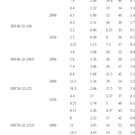
7.4
2.06
14.4
40
0.7
4.4
1.22
33
34
1.1
2900
6.5
1.80
32
40
1.4
8.3
2.31
30
39
1.7
IHF40-32-160
2.2
0.60
8.25
33
0.1
1450
2.5
0.90
8
36
0.1
3.25
1.15
7.5
37
0.1
3.9
1.08
29
32
0.9
IHF40-32-160A
2900
5.6
1.56
28
38
1.2
7.4
2.06
26
37
1.4
8.8
1.08
21.5
45
1.1
2900
12.5
1.56
20
54
1.2
IHF50-32-125
16.3
2.06
17.5
53
1.4
4.4
17
5.37
37
0.1
1450
6.25
1.74
5
46
0.1
8.15
2.26
4.37
45
0.2
8
2.22
17
42
0.8
IHF50-32-125A
2900
11
3.05
16
52
0.9
14.5
4.03
14
51
1.0