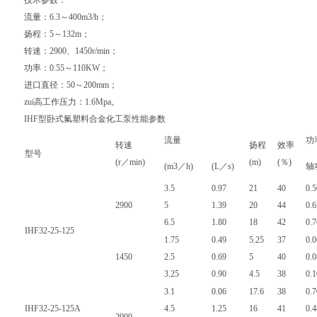
技术参数：
流量：6.3～400m3/h；
扬程：5～132m；
转速：2900、1450r/min；
功率：0.55～110KW；
进口直径：50～200mm；
zui高工作压力：1.6Mpa。
IHF型卧式氟塑料合金化工泵
性能参数
流量
功
转速
扬程
效率
型号
(r／min)
(m)
(％)
(m3／h)
(L／s)
轴
3.5
0.97
21
40
0.5
2900
5
1.39
20
44
0.6
6.5
1.80
18
42
0.7
IHF32-25-125
1.75
0.49
5.25
37
0.
1450
2.5
0.69
5
40
0.
3.25
0.90
4.5
38
0.
3.1
0.06
17.6
38
0.7
IHF32-25-125A
4.5
1.25
16
41
0.4