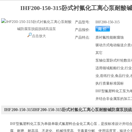
IHF200-150-315卧式衬氟化工离心泵
产品型号:
IHF200-150-315
产品报价:
点击放大
产品特点:
质衬氟性能耐腐蚀
驱动方式电动输送介质水,
其它
泵轴位置卧式叶轮数目
适用领域船舶行业,行业
业,造纸行业,食品行业
执行质量标准国标
IHF型氟塑料化工泵
并结合非金属泵的加工
IHF200-150-315IHF200-150-315卧式衬氟化工离心泵耐酸碱防
IHF型氟塑料化工泵为单级单吸式氟塑料合金化工离心泵，是按标准设计并结
腐、耐磨、耐高温、不老化、机械强度高、无毒素分解、使用温度宽，输送介质温度