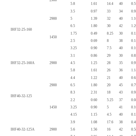
2900
5.8
1.61
14.4
40
0.5
3.5
0.97
33
34
0.9
2900
5
1.39
32
40
1.1
6.5
1.80
30
42
1.2
IHF32-25-160
1.75
0.49
8.25
30
0.1
1450
2.5
0.69
8
38
0.
3.25
0.90
7.5
40
0.
3.1
0.86
29
30
0.8
IHF32-25-160A
2900
4.5
1.25
28
35
0.9
5.8
1.61
26
36
1.1
4.4
1.22
21
40
0.6
2900
6.5
1.80
20
45
0.7
8.3
2.31
18
43
0.9
IHF40-32-125
2.2
0.60
5.25
37
0.
1450
3.25
0.90
5
41
0.
4.15
1.15
4.5
40
0.
3.9
1.08
17.6
38
0.4
IHF40-32-125A
2900
5.6
1.56
16
42
0.5