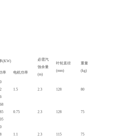
必需汽
率(KW)
叶轮直径
重量
蚀余量
(mm)
(kg)
功率
电机功率
(m)
0
2
1.5
2.3
128
80
6
068
085
0.75
2.3
128
75
105
0
8
1.1
2.3
115
75