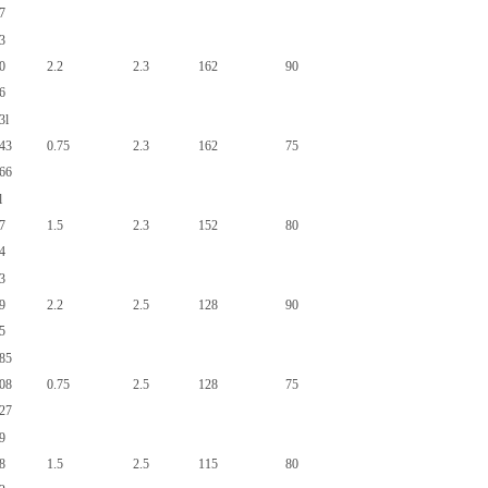
7
3
0
2.2
2.3
162
90
6
3l
143
0.75
2.3
162
75
166
l
7
1.5
2.3
152
80
4
3
9
2.2
2.5
128
90
5
085
108
0.75
2.5
128
75
127
9
8
1.5
2.5
115
80