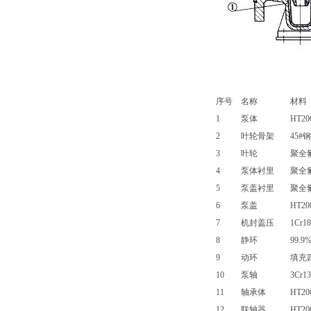
序号
名称
材料
1
泵体
HT20
2
叶轮骨架
45#钢
3
叶轮
聚全
4
泵体衬里
聚全
5
泵盖衬里
聚全
6
泵盖
HT20
7
机封盖压
1Cr18
8
静环
99.
9
动环
填充
10
泵轴
3Cr13
11
轴承体
HT20
12
联轴器
HT20