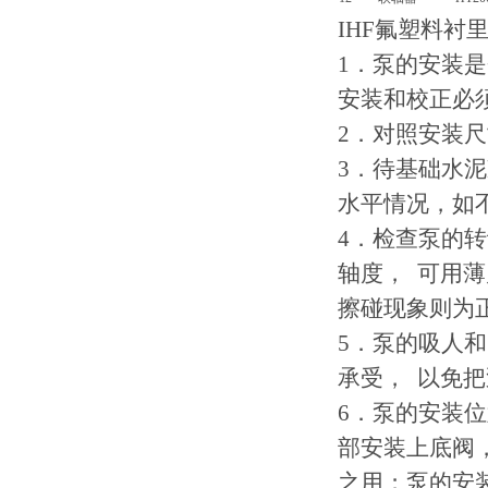
IHF氟塑料衬
1．泵的安装
安装和校正必
2．对照安装
3．待基础水
水平情况，如
4．检查泵的
轴度， 可用薄
擦碰现象则为
5．泵的吸人
承受， 以免
6．泵的安装
部安装上底阀
之用；泵的安