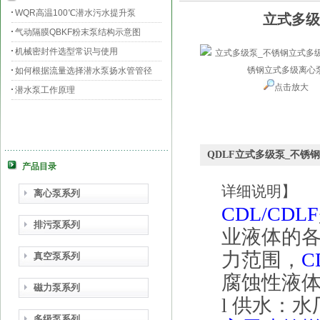
WQR高温100℃潜水污水提升泵
立式多级
气动隔膜QBKF粉末泵结构示意图
机械密封件选型常识与使用
如何根据流量选择潜水泵扬水管管径
点击放大
潜水泵工作原理
QDLF立式多级泵_不锈
产品目录
详细说明】
离心泵系列
CDL/CDLF
排污泵系列
业液体的
力范围，
C
真空泵系列
腐蚀性液
磁力泵系列
l
供水：水
多级泵系列