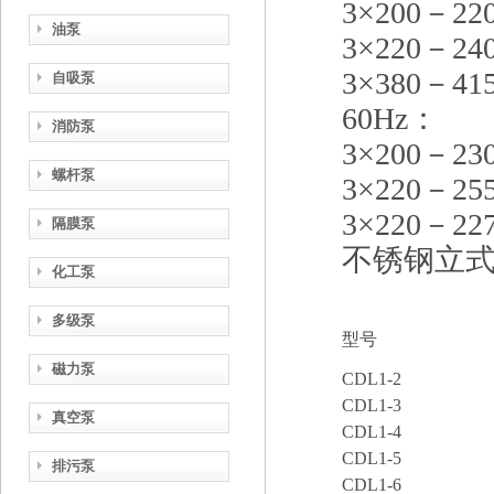
3
×
200
－
22
油泵
3
×
220
－
24
3
×
380
－
41
自吸泵
60Hz
：
消防泵
3
×
200
－
23
螺杆泵
3
×
220
－
25
3
×
220
－
22
隔膜泵
不锈钢立
化工泵
多级泵
型号
磁力泵
CDL1-2
CDL1-3
真空泵
CDL1-4
CDL1-5
排污泵
CDL1-6