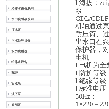
l
海拔：zu
给排水设备系列
泵
CDL/CDLF
水力喷射器系列
机轴通过
潜水泵
耐压筒、
出水口在
污水处理设备
保护器，
水力喷射器
电机
给排水设备
l
电机为全
l
防护等级
配套
l
绝缘等级
管道泵
l
标准电压
液下泵
50Hz
：
1
×
220
－
23
旋涡泵