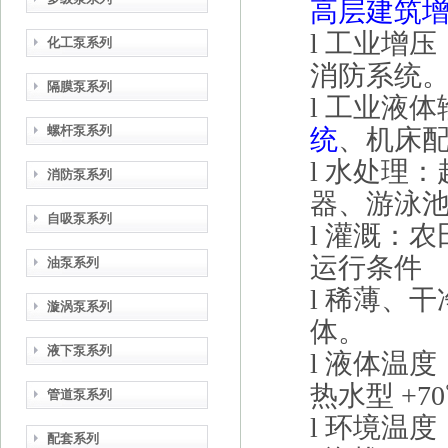
高层建筑
l
工业增压
化工泵系列
消防系统
隔膜泵系列
l
工业液体
螺杆泵系列
统
、机床
l
水处理：
消防泵系列
器、游泳
自吸泵系列
l
灌溉：农
运行条件
油泵系列
l
稀薄、干
漩涡泵系列
体。
液下泵系列
l
液体温度
热水型
+70
管道泵系列
l
环境温度：
配套系列