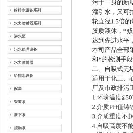
污于一身的新
给排水设备系列
灌引水，又可
轮直径1.5
水力喷射器系列
胶质液体，*
潜水泵
达到先进水平
本司产品全部
污水处理设备
和*的检测手
水力喷射器
二、
自吸式无
给排水设备
适用于化工、
厂及市政排污
配套
1.环境温度≦5
管道泵
2.介质PH值铸
液下泵
3.介质重度不超
4.自吸高度不能
旋涡泵