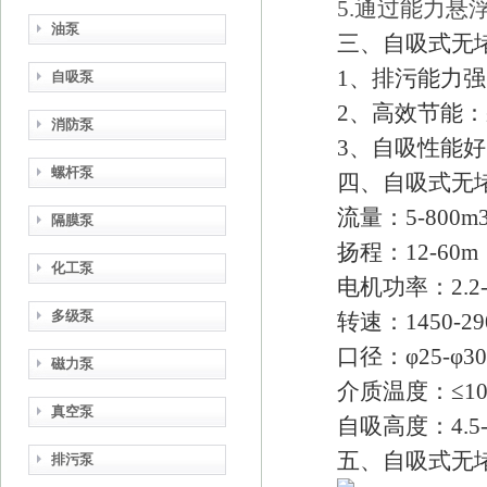
5.通过能力悬
油泵
三、
自吸式无
1、排污能力
自吸泵
2、高效节能
消防泵
3、自吸性能
螺杆泵
四、
自吸式无
流量：5-800m3
隔膜泵
扬程：12-60m
化工泵
电机功率：2.2-
多级泵
转速：1450-290
口径：φ25-φ3
磁力泵
介质温度：≤1
真空泵
自吸高度：4.5-
五、
自吸式无
排污泵