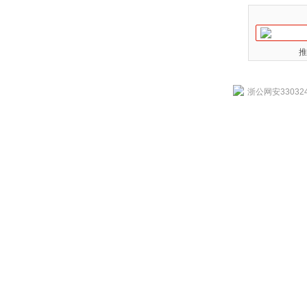
推
浙公网安330324