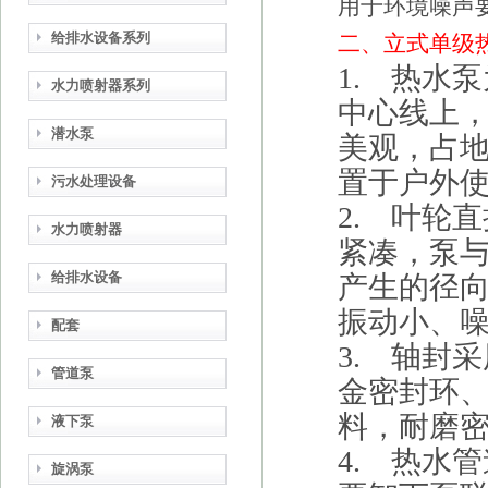
用于环境噪声
给排水设备系列
二、立式单级
1. 热水
水力喷射器系列
中心线上
潜水泵
美观，占
置于户外
污水处理设备
2. 叶轮
水力喷射器
紧凑，泵
给排水设备
产生的径
振动小、
配套
3. 轴封
管道泵
金密封环
料，耐磨
液下泵
4. 热水
旋涡泵