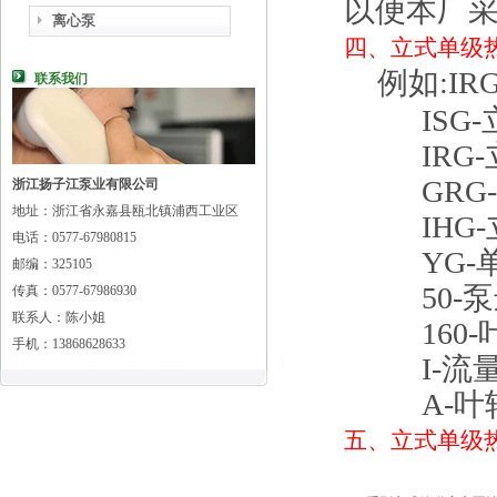
以便本厂
离心泵
四、
立式单级
例如:IRG5
联系我们
ISG-
IRG-
GRG-
浙江扬子江泵业有限公司
地址：浙江省永嘉县瓯北镇浦西工业区
IHG-
电话：0577-67980815
YG-单
邮编：325105
50-泵进
传真：0577-67986930
联系人：陈小姐
160-叶
手机：13868628633
I-流量
A-叶轮
五、
立式单级