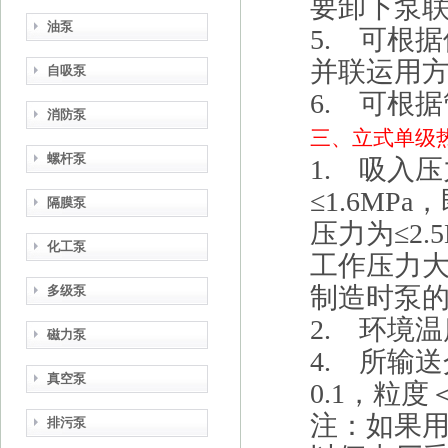
要卸下泵
油泵
5. 可根
并联运用
自吸泵
6. 可根
消防泵
三、
立式单级
螺杆泵
1. 吸入压
≤1.6MP
隔膜泵
压力为≤2
化工泵
工作压力大
制造时泵
多级泵
2. 环境
磁力泵
4. 所输
真空泵
0.1，粒度＜
注：如果
排污泵