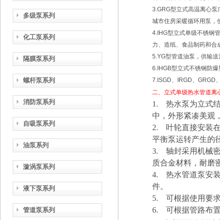
3.GRG型立式高温离
多级泵系列
城市住房采暖循环用泵，使
4.IHG型立式单级不锈
化工泵系列
力、造纸、食品制药和合成纤
5.YG型管道油泵，供输送
隔膜泵系列
6.IHGB型立式不锈钢
螺杆泵系列
7.ISGD、IRGD、G
二、立式单级热水管道离
消防泵系列
1. 热水泵为立
中，外形紧凑美观
自吸泵系列
2. 叶轮直接安
平衡泵运转产生的
油泵系列
3. 轴封采用机
质合金材料，耐磨
漩涡泵系列
4. 热水管道泵
件。
液下泵系列
5. 可根据使用
6. 可根据管路布
管道泵系列