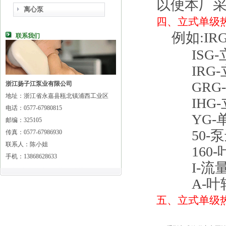
以便本厂
离心泵
四、
立式单级
例如:IRG5
联系我们
ISG-
IRG-
GRG-
浙江扬子江泵业有限公司
地址：浙江省永嘉县瓯北镇浦西工业区
IHG-
电话：0577-67980815
YG-单
邮编：325105
50-泵进
传真：0577-67986930
联系人：陈小姐
160-叶
手机：13868628633
I-流量
A-叶轮
五、
立式单级