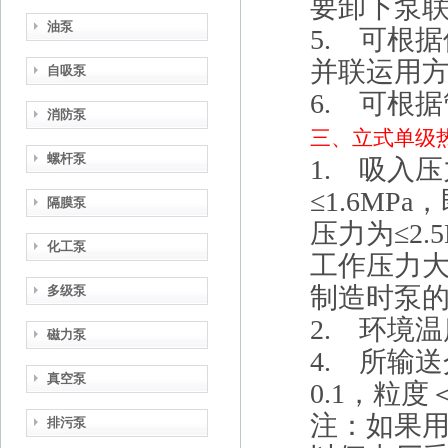
要卸下泵
油泵
5. 可根
并联运用
自吸泵
6. 可根
消防泵
三、
立式单级
螺杆泵
1. 吸入压
≤1.6MP
隔膜泵
压力为≤2
化工泵
工作压力大
制造时泵
多级泵
2. 环境
磁力泵
4. 所输
真空泵
0.1，粒度＜
注：如果
排污泵