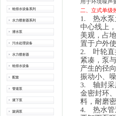
用于环境噪声
给排水设备系列
二、立式单级
1. 热水
水力喷射器系列
中心线上
潜水泵
美观，占
置于户外
污水处理设备
2. 叶轮
水力喷射器
紧凑，泵
给排水设备
产生的径
振动小、
配套
3. 轴封
管道泵
金密封环
料，耐磨
液下泵
4. 热水
旋涡泵