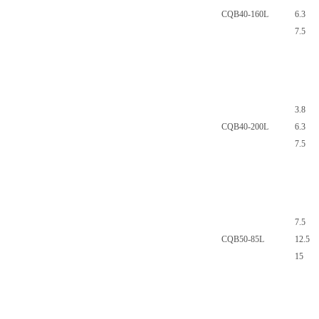
CQB40-160L
6.3
7.5
3.8
CQB40-200L
6.3
7.5
7.5
CQB50-85L
12.5
15