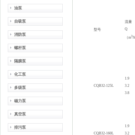
油泵
自吸泵
流量
Q
型号
消防泵
3
（m
/
螺杆泵
隔膜泵
化工泵
1.9
CQB32-125L
3.2
多级泵
3.8
磁力泵
真空泵
1.9
排污泵
CQB32-160L
3.2