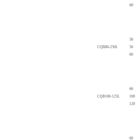
60
30
CQB80-250L
50
60
60
CQB100-125L
100
120
60