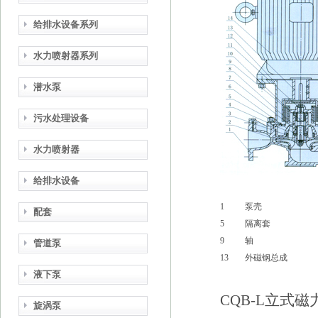
给排水设备系列
水力喷射器系列
潜水泵
污水处理设备
水力喷射器
给排水设备
1
泵壳
配套
5
隔离套
9
轴
管道泵
13
外磁钢总成
液下泵
CQB-L立式
旋涡泵