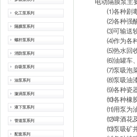
电动隔膜泵
主
⑴各种剧毒
化工泵系列
⑵各种强酸
隔膜泵系列
⑶可输送较高
⑷作为各种
螺杆泵系列
⑸热水回收
消防泵系列
⑹油罐车、
自吸泵系列
⑺泵吸泡菜
⑻泵吸油漆
油泵系列
⑼各种瓷器
漩涡泵系列
⑽各种橡胶
液下泵系列
⑾用泵为油轮
⑿啤酒花及
管道泵系列
⒀泵吸矿井、
配套系列