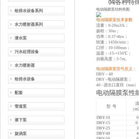
⒁各种特殊
电动隔膜泵结构简图
给排水设备系列
电动隔膜泵技术参数
水力喷射器系列
流量：0-20m3/h；
扬程：30m；
功率：0.37-4kw；
潜水泵
转速：1450r/min；
口径：10-100mm；
污水处理设备
温度：-15-+150℃；
自吸高度：5-7m。
水力喷射器
电动隔膜泵型号意义：
DBY
– 40
给排水设备
DBY -
电动隔膜泵；
40 -
进出口直径（mm）
电动隔膜泵性
配套
管道泵
型 号
（
m
DBY-10
0
液下泵
DBY-15
0
DBY-25
3
DBY-40
4
旋涡泵
DBY-50
6