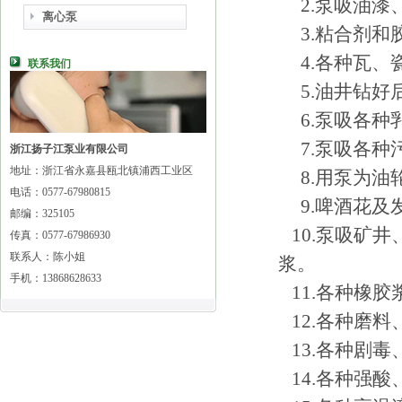
2.泵吸油漆
离心泵
3.粘合剂和
4.各种瓦、
联系我们
5.油井钻好
6.泵吸各种
7.泵吸各种
浙江扬子江泵业有限公司
地址：浙江省永嘉县瓯北镇浦西工业区
8.用泵为油
电话：0577-67980815
9.啤酒花及
邮编：325105
10.泵吸矿
传真：0577-67986930
联系人：陈小姐
浆。
手机：13868628633
11.各种橡胶
12.各种磨
13.各种剧
14.各种强