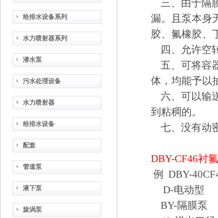
三、由于隔膜
漏。且泵本身无
给排水设备系列
胶、氟橡胶、
水力喷射器系列
四、允许空
潜水泵
五、可将容器
体，均能予以抽
污水处理设备
六、可以输送
水力喷射器
到粘稠的。
给排水设备
七、没有动密
配套
DBY-CF46
衬
管道泵
例 DBY-40CF
D-电动型
液下泵
BY-隔膜泵
旋涡泵