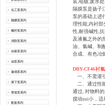
装,电镀,废水处
隔膜泵是扬子
化工泵系列
泵的基础上进行
隔膜泵系列
理性能,内衬部
性,耐强碱性,
螺杆泵系列
及液氟之外的
消防泵系列
油、氯碱、制
自吸泵系列
合成、有色冶
油泵系列
DBY-CF46
衬
漩涡泵系列
一、不需灌引
液下泵系列
二、通过性能
通过, 对物
管道泵系列
搅动zui小，
配套系列