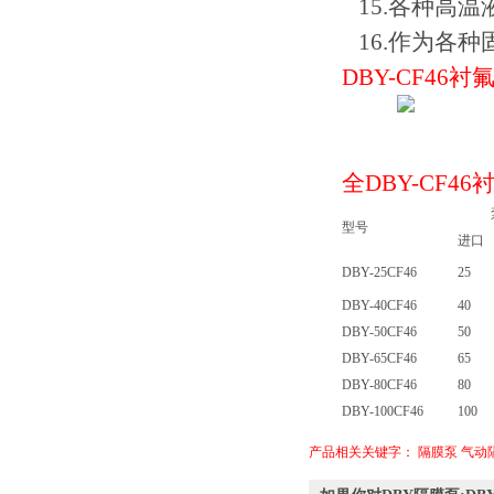
15.各种高温液
16.作为各
DBY-CF46
衬
全DBY-CF
泵
型号
进口
DBY-25CF46
25
DBY-40CF46
40
DBY-50CF46
50
DBY-65CF46
65
DBY-80CF46
80
DBY-100CF46
100
产品相关关键字：
隔膜泵
气动