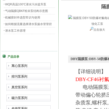
WQR高温100℃潜水污水提升泵
隔
气动隔膜QBKF粉末泵结构示意图
机械密封件选型常识与使用
如何根据流量选择潜水泵扬水管管径
点击放大
潜水泵工作原理
产品目录
DBY隔膜泵:DBY-50
离心泵系列
【详细说明】
排污泵系列
DBY-CF46
衬
电动隔膜泵新
真空泵系列
带动偏心轮挤
磁力泵系列
杂质泵,螺杆泵
多级泵系列