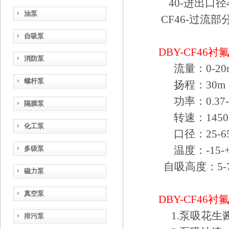
40-进出口径4
油泵
CF46-过流部
自吸泵
DBY-CF46
衬
消防泵
流量：0-20m
螺杆泵
扬程：30m
功率：0.37-
隔膜泵
转速：1450r
化工泵
口径：25-6
温度：-15-+
多级泵
自吸高度：5-
磁力泵
真空泵
DBY-CF46
衬
1.泵吸花生
排污泵