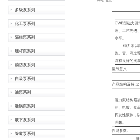
详细信息：
多级泵系列
CWB型磁力
化工泵系列
理、工艺先进
隔膜泵系列
水平。
磁力泵以静密
螺杆泵系列
跑、冒、滴之
具有良好的抗
消防泵系列
型号意义:
自吸泵系列
产品结构及特点:
油泵系列
磁力泵结构紧
漩涡泵系列
油、电镀、食
挥发性液体，
液下泵系列
理想。
性能参数:
管道泵系列
额