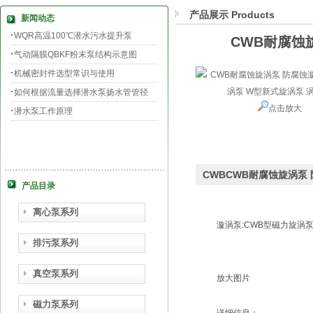
产品展示 Products
新闻动态
WQR高温100℃潜水污水提升泵
CWB耐腐蚀
气动隔膜QBKF粉末泵结构示意图
机械密封件选型常识与使用
如何根据流量选择潜水泵扬水管管径
点击放大
潜水泵工作原理
CWBCWB耐腐蚀旋涡泵
产品目录
离心泵系列
漩涡泵:CWB型磁力旋涡
排污泵系列
真空泵系列
放大图片
磁力泵系列