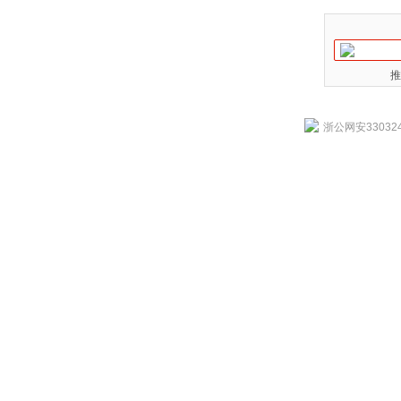
推
浙公网安330324