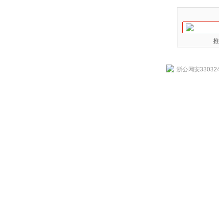
推
浙公网安330324