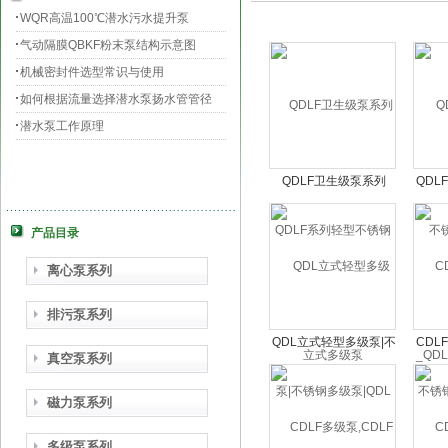
WQR高温100℃潜水污水提升泵
气动隔膜QBKF粉末泵结构示意图
机械密封件选型常识与使用
如何根据流量选择潜水泵扬水管管径
潜水泵工作原理
QDLF卫生级泵系列
QDL
QDLF系列轻型不锈钢立
钢立式
式多级泵
锈钢
产品目录
离心泵系列
排污泵系列
QDL立式轻型多级泵|不
CDL
真空泵系列
锈钢多级泵|QDL不锈钢
钢多
离心泵QDL型
级离
磁力泵系列
多级泵系列