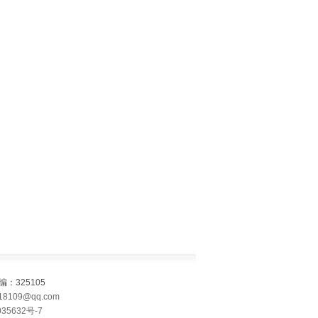
325105
18109@qq.com
35632号-7