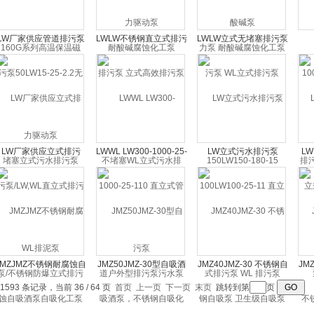
LW厂家供应管道排污泵
LWLW不锈钢直立式排污
LWLW立式无堵塞排污泵
50LW15-25-2.2无堵塞
泵 立式高效排污泵 不堵
WL立式排污泵
100
立式污水排污泵WL排泥
塞WL立式污水排污泵
150LW150-180-15
污泵
泵
LW厂家供应立式排污
LWWL LW300-1000-25-
LW立式污水排污泵
L
泵/LW,WL直立式排污泵/
110 直立式管道户外型
100LW100-25-11 直立
式排
不锈钢防爆立式排污泵
排污泵污水泵提升泵
式排污泵 WL 排污泵
JMZJMZ不锈钢耐腐蚀自
JMZ50JMZ-30型自吸酒
JMZ40JMZ-30 不锈钢自
JM
吸酒泵自吸化工泵自吸
泵，不锈钢自吸化工泵
吸泵 卫生级自吸泵 卧式
钢
 1593 条记录，当前 36 / 64 页
首页
上一页
下一页
末页
跳转到第
页
泵*
离心酒泵