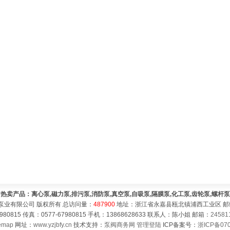
热卖产品：离心泵,磁力泵,排污泵,消防泵,真空泵,自吸泵,隔膜泵,化工泵,齿轮泵,螺杆泵
泵业有限公司 版权所有 总访问量：
487900
地址：浙江省永嘉县瓯北镇浦西工业区 邮编：
980815 传真：0577-67980815 手机：13868628633 联系人：陈小姐 邮箱：
24581
emap
网址：
www.yzjbfy.cn
技术支持：
泵阀商务网
管理登陆
ICP备案号：
浙ICP备070