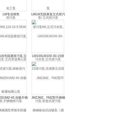
LW专业销售
LWLW无阻塞直立式排污
WL110-10-5.5KW排
泵WL立式污水泵,污水
 立式管道离心泵 耐
泵,立式排污泵
腐蚀离心泵
WLW无阻塞排污泵,立
LW100LW100-30-15排
污泵,铸铁排污泵,不
污泵,无堵塞立式排污泵,
锈钢排污泵
管道式排污泵
Z50JMZ-40 自吸不锈
JMZJMZ、FMZ型不锈钢
酒泵带推车防爆电机
移动式自吸泵（酒泵）/
自吸泵 厂
移动式自吸饮料泵