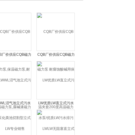
QB厂价供应CQB磁力
CQB厂价供应CQB磁力
保温磁力泵,耐高温磁
泵 耐腐蚀酸碱用保温夹
泵,腐碱液磁力化工泵
套200度高温磁力泵
WWL沼气池立式污水
LW优质LW直立式污水
化粪池切割型立式排
泵/优质LW污水排污泵/
污泵
立式排污泵