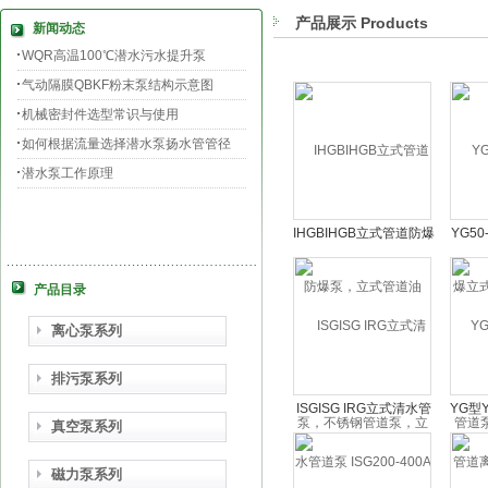
产品展示 Products
新闻动态
WQR高温100℃潜水污水提升泵
气动隔膜QBKF粉末泵结构示意图
机械密封件选型常识与使用
如何根据流量选择潜水泵扬水管管径
潜水泵工作原理
IHGBIHGB立式管道防爆
YG5
泵，立式管道油泵，不
式管
锈钢管道泵，立式管道
泵IH
产品目录
高温泵
离心泵系列
排污泵系列
ISGISG IRG立式清水管
YG型
真空泵系列
道泵 ISG200-400A管道
离心油
泵 大流量防爆管道泵
磁力泵系列